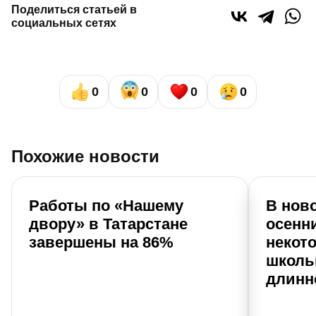
Поделиться статьей в
социальных сетях
0
0
0
0
Похожие новости
Работы по «Нашему
В нов
двору» в Татарстане
осенн
завершены на 86%
некот
школь
длинн