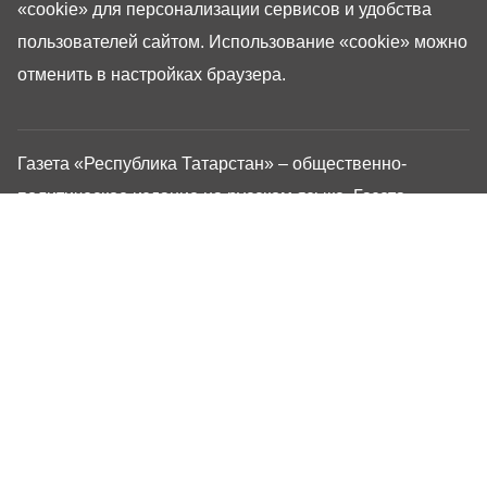
«cookie»
для персонализации сервисов и удобства
пользователей сайтом. Использование «cookie» можно
отменить в настройках браузера.
Газета «Республика Татарстан» – общественно-
политическое издание на русском языке. Газета
зарегистрирована в Управлении Роскомнадзора по
Республике Татарстан. Регистрационный номер: серия
ПИ №ТУ16-01757 от 23 августа 2023 г. Основана в
1917 году. Учредители: Кабинет Министров Республики
Татарстан, Государственный Совет Республики
Татарстан. Главный редактор Угаров Алексей
Евгеньевич. Адрес редакции: 420066, Россия,
Республика Татарстан, г. Казань, ул. Декабристов, 2