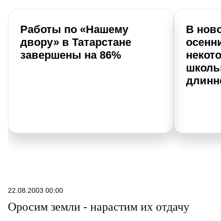
Работы по «Нашему
В нов
двору» в Татарстане
осенн
завершены на 86%
некот
школь
длинн
22.08.2003 00:00
Оросим земли - нарастим их отдачу