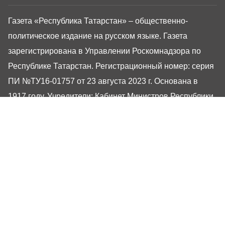
Газета «Республика Татарстан» – общественно-
политическое издание на русском языке. Газета
зарегистрирована в Управлении Роскомнадзора по
Республике Татарстан. Регистрационный номер: серия
ПИ №ТУ16-01757 от 23 августа 2023 г. Основана в
1917 году. Учредители: Кабинет Министров Республики
Татарстан, Государственный Совет Республики
Татарстан. Главный редактор Угаров Алексей
Евгеньевич. Адрес редакции: 420066, Россия,
Республика Татарстан, г. Казань, ул. Декабристов, 2
Сайт газеты РТ-Онлайн основан в 2001 году,
обладатель «Золотого гонга» и «Хрустального пера».
Здесь представлены последние новости Татарстана и
Казани. При использовании материалов с сайта газеты