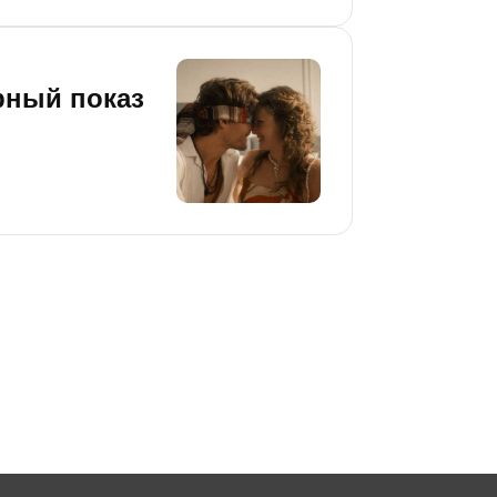
тижениях сезона.
рный показ