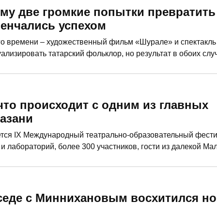
ему две громкие попытки превратить
венчались успехом
 времени – художественный фильм «Шурале» и спектакль 
ализировать татарский фольклор, но результат в обоих слу
ады.
 что происходит с одним из главных
азани
шается IX Международный театрально-образовательный фест
и лабораторий, более 300 участников, гости из далекой Мал
тва это событие осталось практически незамеченным. О т
 повышения квалификации, – в материале «РТ».
еседе с Миннихановым восхитился н