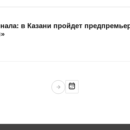
ещение центра добавляет интриги разговору о главных дос
нала: в Казани пройдет предпремье
ы»