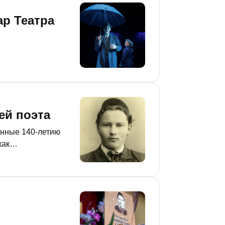
ар Театра
ей поэта
енные 140-летию
как