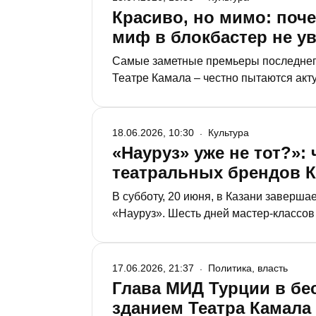
Красиво, но мимо: поч
миф в блокбастер не у
Самые заметные премьеры последнего
Театре Камала – честно пытаются акту
смешанное чувство недоумения и дос
18.06.2026, 10:30
Культура
«Науруз» уже не тот?»:
театральных брендов К
В субботу, 20 июня, в Казани завер
«Науруз». Шесть дней мастер-классов 
пределами профессионального сообщес
некогда форум превращается в курсы
17.06.2026, 21:37
Политика, власть
Глава МИД Турции в б
зданием Театра Камала