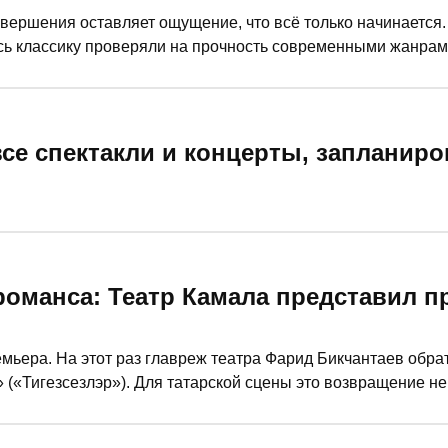
вершения оставляет ощущение, что всё только начинается.
есь классику проверяли на прочность современными жанрам
столетней давности продолжают звучать так, словно написа
се спектакли и концерты, запланиро
романса: Театр Камала представил п
мьера. На этот раз главреж театра Фарид Бикчантаев обра
(«Тигезсезлэр»). Для татарской сцены это возвращение не
ного пласта.