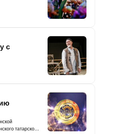
у с
мию
анской
нского татарского