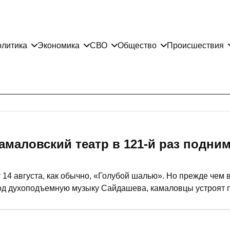
литика
Экономика
СВО
Общество
Происшествия
амаловский театр в 121-й раз подни
 14 августа, как обычно, «Голубой шалью». Но преж­де чем в
од духоподъемную музыку Сайдашева, камаловцы устроят 
ледок сыграют для публики.