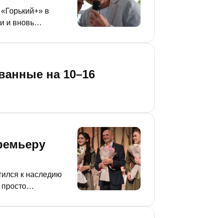
 «Горький+» в
и и вновь
ны вчера.
ванные на 10–16
ремьеру
тился к наследию
 просто