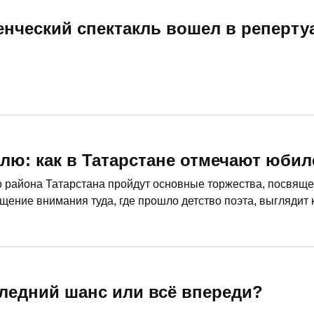
енческий спектакль вошел в реперту
млю: как в Татарстане отмечают юбил
о района Татарстана пройдут основные торжества, посвящ
щение внимания туда, где прошло детство поэта, выглядит 
брать привычный образ национального гения.
следний шанс или всё впереди?