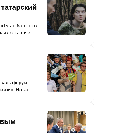
 татарский
«Туган батыр» в
чаях оставляет
иваль-форум
айзии. Но за
ом, почему яркий
овым