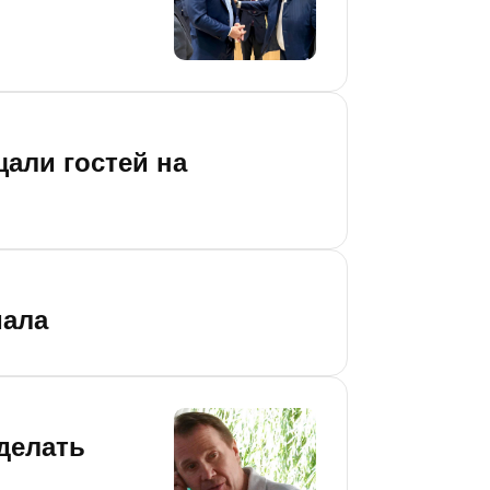
щали гостей на
мала
делать