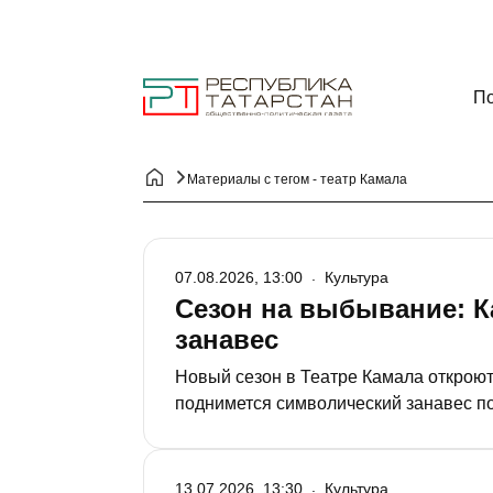
По
Материалы с тегом - театр Камала
07.08.2026, 13:00
Культура
Сезон на выбывание: К
занавес
Новый сезон в Теат­ре Камала откроют
поднимется символический занавес п
четырьмя спектак­лями, которые напос
13.07.2026, 13:30
Культура