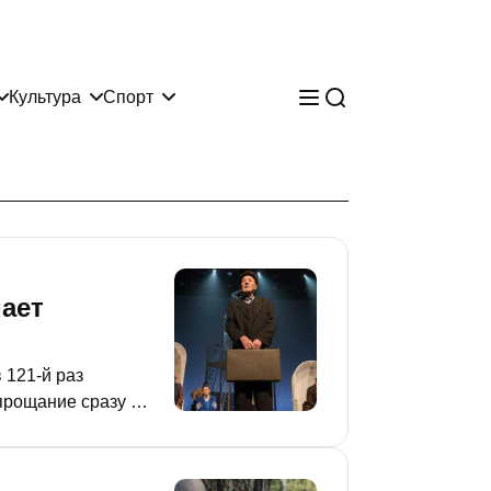
Культура
Спорт
мает
 121-й раз
прощание сразу с