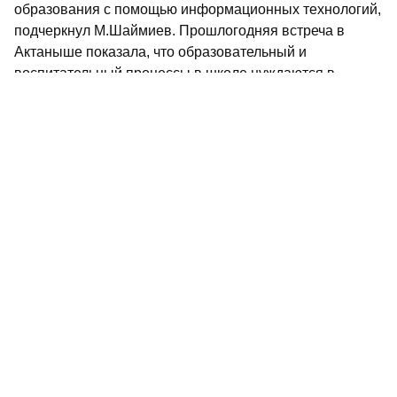
образования с помощью информационных технологий,
подчеркнул М.Шаймиев. Прошлогодняя встреча в
Актаныше показала, что образовательный и
воспитательный процессы в школе нуждаются в
синхронизации. В молодежной среде медленно
изживаются такие негативные явления, как
преступность, наркомания, сквернословие и т.д. Так что
направленность сегодняшнего разговора, продолжил
Минтимер Шарипович, отвечает требованиям времени.
Качество образования необходимо поставить во главу
угла.
М.Шаймиев подробно остановился на состоянии
экономического развития Татарстана. С одной
стороны, чтобы педагогическая общественность могла
наглядно представить степень востребованности
своего труда. С другой, экономические возможности
республики дают ответ на вопрос, что можно ждать от