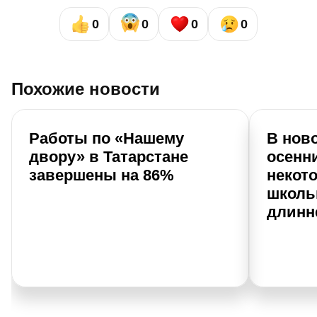
0
0
0
0
Похожие новости
Работы по «Нашему
В нов
двору» в Татарстане
осенн
завершены на 86%
некот
школь
длинн