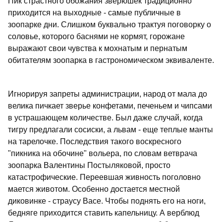
Пик страстного обожания зверюшек традиционно
приходится на выходные - самые публичные в
зоопарке дни. Слишком буквально трактуя поговорку о
соловье, которого баснями не кормят, горожане
выражают свои чувства к мохнатым и пернатым
обитателям зоопарка в гастрономическом эквиваленте.
Игнорируя запреты администрации, народ от мала до
велика пичкает зверье конфетами, печеньем и чипсами
в устрашающем количестве. Был даже случай, когда
тигру предлагали сосиски, а львам - еще теплые манты
на тарелочке. Последствия такого воскресного
"пикника на обочине" вольера, по словам ветврача
зоопарка Валентины Постыляковой, просто
катастрофические. Переевшая живность поголовно
мается животом. Особенно достается местной
диковинке - страусу Васе. Чтобы поднять его на ноги,
бедняге приходится ставить капельницу. А верблюд