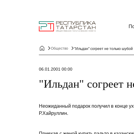
По
Общество
"Ильдан" согреет не только шубой
06.01.2001 00:00
"Ильдан" согреет н
Неожиданный подарок получил в конце ух
Р.Хайруллин.
Приехав с женой купить пальто в казанск