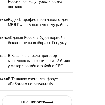
России по числу туристических
поездок
 четверг в Татарстане
Радик Шарафиев возглавил отдел
16:00
жидается туман, ночью
МВД РФ по Азнакаевскому району
охолодает до плюс 10
радусов
«Единая Россия» будет первой в
15:48
бюллетене на выборах в Госдуму
В Казани вынесли приговор
15:17
мошенникам, похитившим 12,6 млн
у матери погибшего бойца СВО
В Тетюшах состоялся форум
14:50
«Работаем на результат!»
Еще новости