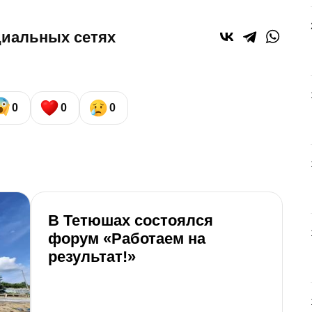
циальных сетях
0
0
0
В Тетюшах состоялся
форум «Работаем на
результат!»