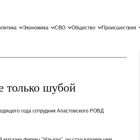
литика
Экономика
СВО
Общество
Происшествия
е только шубой
одящего года сотрудник Апастовского РОВД
ий магазин фирмы "Ильдан", он стал владельцем