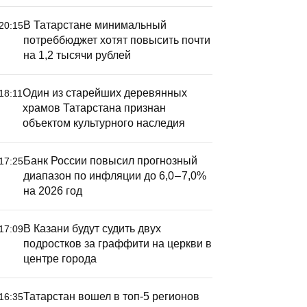
В Татарстане минимальный
20:15
потреббюджет хотят повысить почти
на 1,2 тысячи рублей
Один из старейших деревянных
18:11
храмов Татарстана признан
объектом культурного наследия
Банк России повысил прогнозный
17:25
диапазон по инфляции до 6,0 – 7,0%
на 2026 год
Серия та
В Казани будут судить двух
17:09
фатирник
подростков за граффити на церкви в
районах 
центре города
Татарстан вошел в топ-5 регионов
16:35