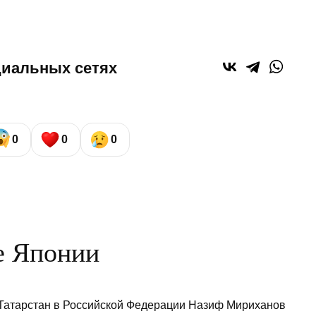
циальных сетях
0
0
0
е Японии
Татарстан в Российской Федерации Назиф Мириханов