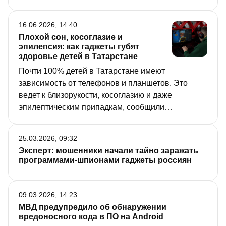
забираются на крыши многоэтажек, чтобы снять
эффектное видео, лазают по подземельям и
16.06.2026, 14:40
заброшенным зданиям. В итоге одни попадают
Плохой сон, косоглазие и
на больничную койку, а другие вообще
эпилепсия: как гаджеты губят
прощаются с жизнью.
здоровье детей в Татарстане
Почти 100% детей в Татарстане имеют
зависимость от телефонов и планшетов. Это
ведет к близорукости, косоглазию и даже
эпилептическим припадкам, сообщили
журналистам ведущие медики республики. Врачи
также рассказали, почему детей затягивает
25.03.2026, 09:32
виртуальный мир, и дали советы, как вернуть их в
Эксперт: мошенники начали тайно заражать
реальность.
программами-шпионами гаджеты россиян
09.03.2026, 14:23
МВД предупредило об обнаружении
вредоносного кода в ПО на Android