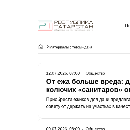
По
Материалы с тегом - дача
12.07.2026, 07:00
Общество
От ежа больше вреда: д
колючих «санитаров» о
Приобрести ежиков для дачи предлага
советуют держать на участках в каче
жуков и слизней. «РТ» узнала, действ
их вообще продавать.
09.07.2026, 08:00
Общество