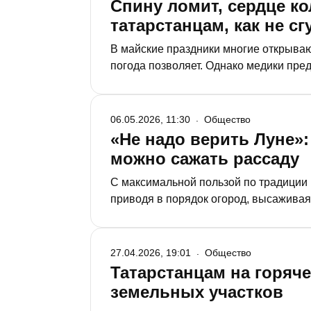
Спину ломит, сердце ко
татарстанцам, как не с
В майские праздники многие открываю
погода позволяет. Однако медики пред
больничную койку. Врачи рассказали ч
приступов радикулита и инфаркта.
06.05.2026, 11:30
Общество
«Не надо верить Луне»:
можно сажать рассаду
С максимальной пользой по традиции 
приводя в порядок огород, высаживая
нет все результаты труда. О том, когд
каковы советы специалистов в этом во
27.04.2026, 19:01
Общество
Татарстанцам на горяч
земельных участков