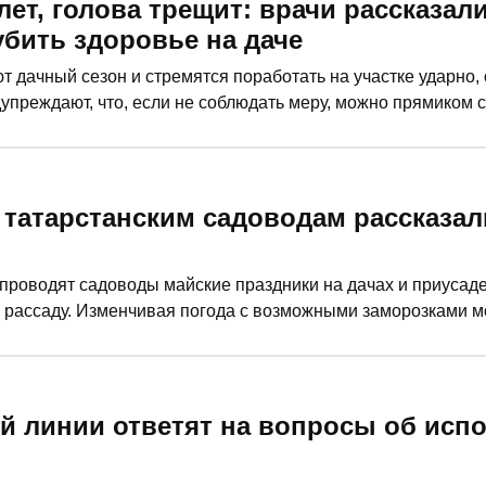
лет, голова трещит: врачи рассказал
губить здоровье на даче
т дачный сезон и стремятся поработать на участке ударно,
упреждают, что, если не соблюдать меру, можно прямиком с
итателям «РТ», как в пылу трудового энтузиазма избежать 
 татарстанским садоводам рассказали
проводят садоводы майские праздники на дачах и приусаде
 рассаду. Изменчивая погода с возможными заморозками м
а планировать посадку, стоит ли ориентироваться на лунный
просе, читайте в материале «РТ».
ей линии ответят на вопросы об исп