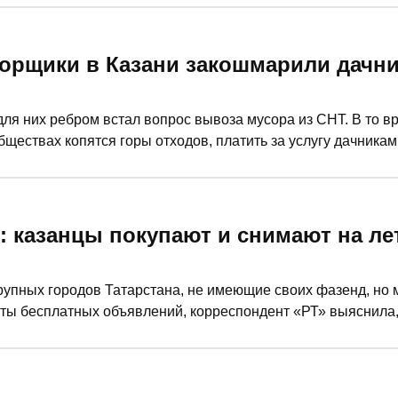
усорщики в Казани закошмарили дачн
для них ребром встал вопрос вывоза мусора из СНТ. В то вр
ществах копятся горы отходов, платить за услугу дачникам
членам СНТ и как владельцам индивидуальных жилых домов
е никто не отменял. «РТ» разбиралась в ситуации.
: казанцы покупают и снимают на ле
рупных городов Татарстана, не имеющие своих фазенд, но
айты бесплатных объявлений, корреспондент «РТ» выяснила,
старые дачи советского образца с грядками на участке. Ту
ай в подарок, завлекают арендаторов хозяева.