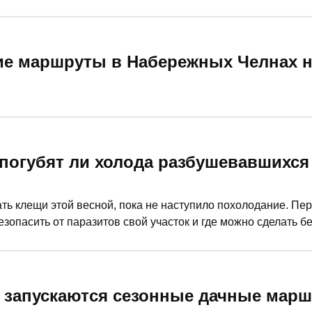
е маршруты в Набережных Челнах н
 погубят ли холода разбушевавшихся
ать клещи этой весной, пока не наступило похолодание. Пе
зопасить от паразитов свой участок и где можно сделать б
знала корреспондент «РТ».
е запускаются сезонные дачные мар