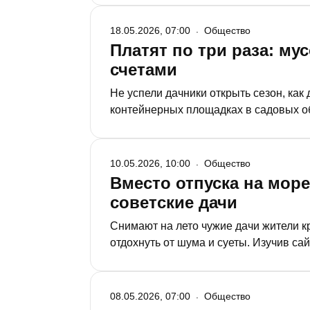
18.05.2026, 07:00
Общество
Платят по три раза: м
счетами
Не успели дачники открыть сезон, как 
контейнерных площадках в садовых об
приходится по двойным счетам – как 
за вывоз мусора в городе для них тож
10.05.2026, 10:00
Общество
Вместо отпуска на море
советские дачи
Снимают на лето чужие дачи жители к
отдохнуть от шума и суеты. Изучив с
вблизи Казани отдыхающим предлагают 
трудотерапия против стрессов, и урож
08.05.2026, 07:00
Общество