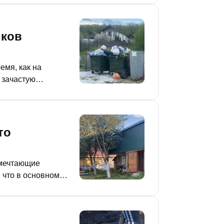
иков
емя, как на
 зачастую
. При этом плату
то
 мечтающие
 что в основном
т вам и