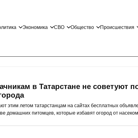
литика
Экономика
СВО
Общество
Происшествия
ачникам в Татарстане не советуют п
города
ют этим летом татарстанцам на сайтах бесплатных объявл
стве домашних питомцев, которые избавят огород от насеко
ительно ли ежи являются санитарами огородов, сколько они