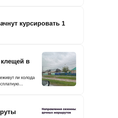
ачнут курсировать 1
 клещей в
реживут ли холода
есплатную
шруты