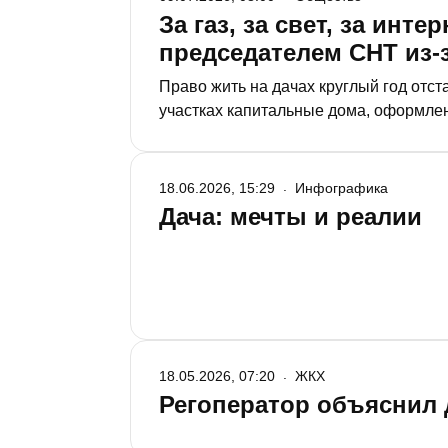
За газ, за свет, за инт
председателем СНТ из-
Право жить на дачах круглый год отс
участках капитальные дома, оформленн
окончании дачного сезона. В том, чт
«РТ» выслушала мнения сторон и сове
18.06.2026, 15:29
Инфографика
Дача: мечты и реалии
18.05.2026, 07:20
ЖКХ
Регоператор объяснил 