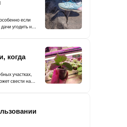
и
 особенно если
 дачи угодить на
травм, переломов,
, когда
бных участках,
ожет свести на
 календарь и
ользовании