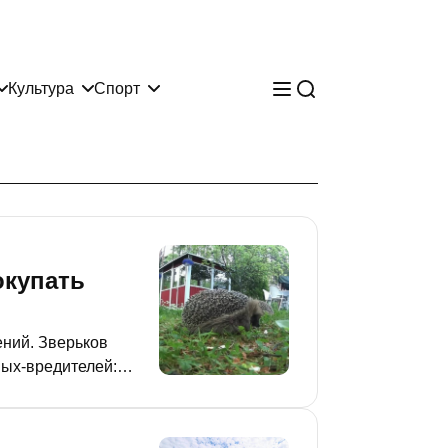
Культура
Спорт
окупать
ений. Зверьков
мых-вредителей:
 стоят и можно ли