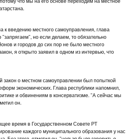
потому что мы на его основе переходим на местное
атарстана.
на к введению местного самоуправления, глава
о "запрягаем", но если делаем, то обязательно
йонов и городов до сих пор не было местного
акон, я открыто заявил в одном из интервью, что
 закон о местном самоуправлении был попыткой
форм экономических. Глава республики напомнил,
критике и обвинениям в консерватизме. "А сейчас мы
метил он.
ящее время в Государственном Совете РТ
ирование каждого муниципального образования у нас
а. Без этого, отметил он, "нельзя было говорить о