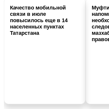
Качество мобильной
Муфти
связи в июле
напом
повысилось еще в 14
необх
населенных пунктах
следо
Татарстана
мазхаб
право