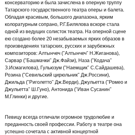
консерваторию и была зачислена в оперную труппу
Татарского государственного театра оперы и балета.
Обладая красивым, большого диапазона, ярким
колоратурным сопрано, Р.Г.Билялова вскоре стала
одной из ведущих солисток театра. На оперной сцене
ею создано более 20 незабываемых ярких образов в
произведениях татарских, русских и зарубежных
композиторов: Алтынчеч ("Алтынчеч" Н.Жиганова),
Сарвар ("Башмачки" Дж.Файзи), Наза ("Кодача"
З.Исмагилова), Гульюзум ("Наемщик" С.Сайдашева),
Розина ("Севильский цирюльник" Дж.Россини),
Джильда ("Риголетто" Дж.Верди), Джульетта ("Ромео и
Джульетта" Ш.Гуно), Антонида ("Иван Сусанин"
М.Глинки) и другие.
Певицу всегда отличали огромное трудолюбие и
преданность своей профессии. Работу в театре она
успешно сочетала с активной концертной