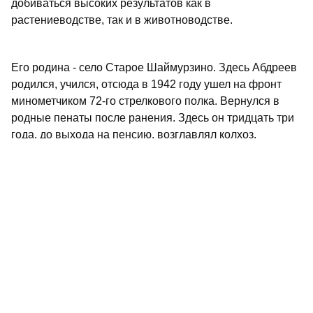
добиваться высоких результатов как в
растениеводстве, так и в животноводстве.
Его родина - село Старое Шаймурзино. Здесь Абдреев
родился, учился, отсюда в 1942 году ушел на фронт
минометчиком 72-го стрелкового полка. Вернулся в
родные пенаты после ранения. Здесь он тридцать три
года, до выхода на пенсию, возглавлял колхоз.
Тридцать три года односельчане доверяли ему важный
и ответственный пост - быть их лидером. Видя, как
ответственно, не жалея сил и времени, трудится их
председатель, люди и сами работали от души, на
совесть.
В родном селе аксакал живет и поныне. Целебный
воздух родины придает сил Ахметгарею
Шакирзяновичу, а физический труд на подворье