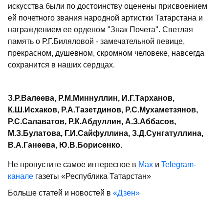
искусства были по достоинству оценены присвоением
ей почетного звания народной артистки Татарстана и
награждением ее орденом "Знак Почета". Светлая
память о Р.Г.Биляловой - замечательной певице,
прекрасном, душевном, скромном человеке, навсегда
сохранится в наших сердцах.
З.Р.Валеева, Р.М.Миннуллин, И.Г.Тарханов,
К.Ш.Исхаков, Р.А.Тазетдинов, Р.С.Мухаметзянов,
Р.С.Салаватов, Р.К.Абдуллин, А.З.Аббасов,
М.З.Булатова, Г.И.Сайфуллина, З.Д.Сунгатуллина,
В.А.Ганеева, Ю.В.Борисенко.
Не пропустите самое интересное в
Max
и
Telegram-
канале
газеты «Республика Татарстан»
Больше статей и новостей в
«Дзен»