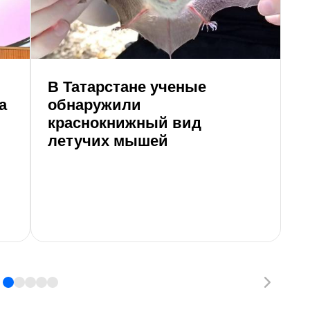
В Татарстане ученые
П
а
обнаружили
а
краснокнижный вид
летучих мышей