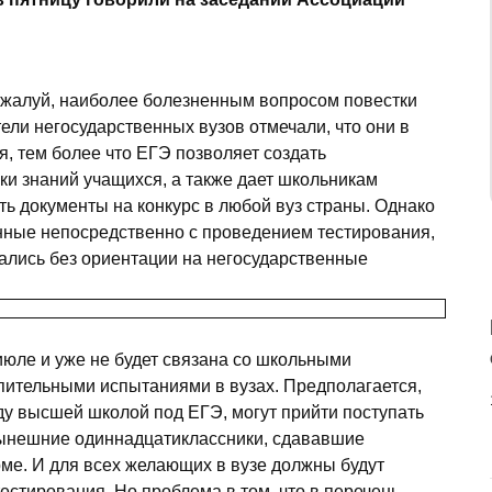
ожалуй, наиболее болезненным вопросом повестки
ели негосударственных вузов отмечали, что они в
, тем более что ЕГЭ позволяет создать
ки знаний учащихся, а также дает школьникам
ть документы на конкурс в любой вуз страны. Однако
нные непосредственно с проведением тестирования,
вались без ориентации на негосударственные
июле и уже не будет связана со школьными
упительными испытаниями в вузах. Предполагается,
оду высшей школой под ЕГЭ, могут прийти поступать
 нынешние одиннадцатиклассники, сдававшие
е. И для всех желающих в вузе должны будут
естирования. Но проблема в том, что в перечень