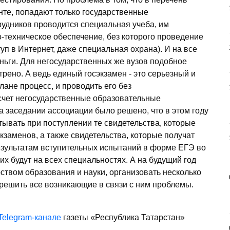
нте, попадают только государственные
рудников проводится специальная учеба, им
-техническое обеспечение, без которого проведение
уп в Интернет, даже специальная охрана). И на все
ьги. Для негосударственных же вузов подобное
рено. А ведь единый госэкзамен - это серьезный и
ане процесс, и проводить его без
 счет негосударственные образовательные
а заседании ассоциации было решено, что в этом году
тывать при поступлении те свидетельства, которые
кзаменов, а также свидетельства, которые получат
езультатам вступительных испытаний в форме ЕГЭ во
их будут на всех специальностях. А на будущий год
ством образования и науки, организовать несколько
 решить все возникающие в связи с ним проблемы.
Telegram-канале
газеты «Республика Татарстан»