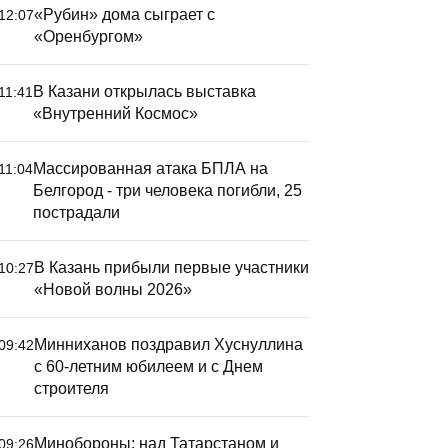
«Рубин» дома сыграет с
12:07
«Оренбургом»
В Казани открылась выставка
11:41
«Внутренний Космос»
Массированная атака БПЛА на
11:04
Белгород - три человека погибли, 25
пострадали
В Казань прибыли первые участники
10:27
«Новой волны 2026»
Минниханов поздравил Хуснуллина
09:42
с 60-летним юбилеем и с Днем
строителя
Минобороны: над Татарстаном и
09:26