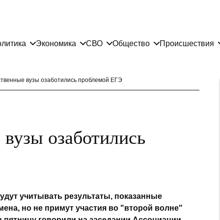
литика
Экономика
СВО
Общество
Происшествия
ственные вузы озаботились проблемой ЕГЭ
 вузы озаботились
удут учитывать результаты, показанные
мена, но не примут участия во "второй волне"
 в пятницу говорили на заседании Ассоциации