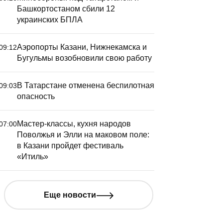
Башкортостаном сбили 12
украинских БПЛА
Аэропорты Казани, Нижнекамска и
09:12
Бугульмы возобновили свою работу
В Татарстане отменена беспилотная
09:03
опасность
Мастер-классы, кухня народов
07:00
Поволжья и Элли на маковом поле:
в Казани пройдет фестиваль
«Итиль»
В учебни
Еще новости
языку дл
старшекл