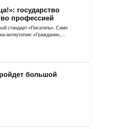
а!»: государство
тво профессией
ный стандарт «Писатель». Само
на-антиутопии: «Гражданин,
 стандартизировать труд писателя?
траницу? Или, чего доброго, экзамен
пройдет большой