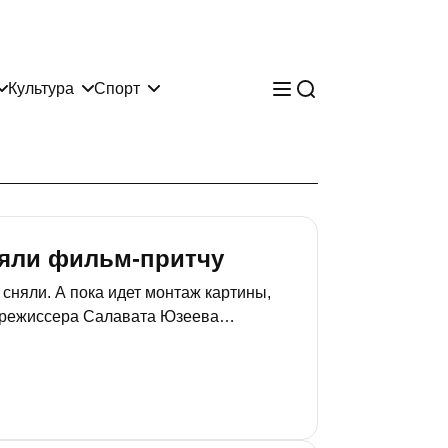
Культура
Спорт
сняли фильм-притчу
 сняли. А пока идет монтаж картины,
» режиссера Салавата Юзеева
ет задержаться в памяти чуть дольше