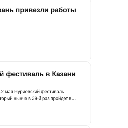
зань привезли работы
ий фестиваль в Казани
12 мая Нуриевский фестиваль –
орый нынче в 39-й раз пройдет в
живленно: говорят о премьере и
Подробнее – в материале «РТ».