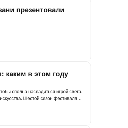
азани презентовали
: каким в этом году
 чтобы сполна насладиться игрой света.
аискусства. Шестой сезон фестиваля
 локаций, а кроме того,
а.