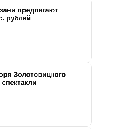
азани предлагают
с. рублей
горя Золотовицкого
 спектакли