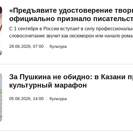
«Предъявите удостоверение творц
официально признало писательс
С 1 сентября в России вступает в силу профессиональ
словосочетание звучит как оксюморон или начало рома
предъявите удостоверение творца!» Как вообще можно
28.06.2026, 07:00
Культура
Следующий шаг – норматив по количеству метафор на с
на владение внутренним миром?
За Пушкина не обидно: в Казани 
культурный марафон
05.06.2026, 14:00
Культура