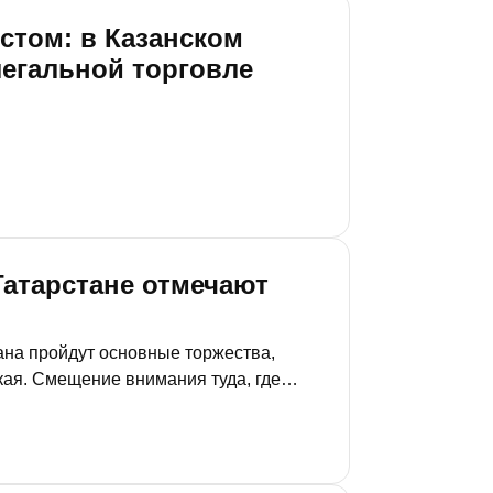
стом: в Казанском
легальной торговле
 Татарстане отмечают
ана пройдут основные торжества,
ая. Смещение внимания туда, где
ст и попытка пересобрать привычный