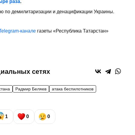
ыре раза
.
ию по демилитаризации и денацификации Украины.
Telegram-канале
газеты «Республика Татарстан»
циальных сетях
стана
Радмир Беляев
атака беспилотников
1
0
0