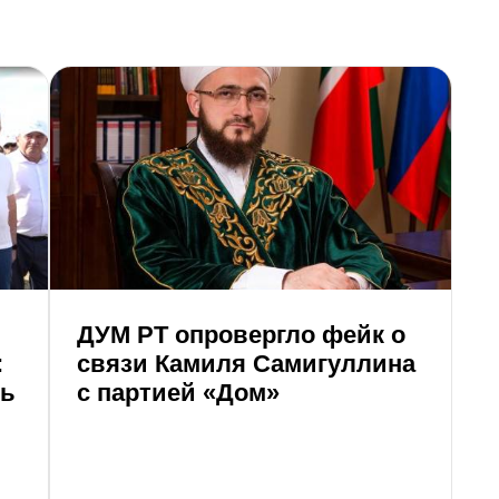
ДУМ РТ опровергло фейк о
8
:
связи Камиля Самигуллина
г
ть
с партией «Дом»