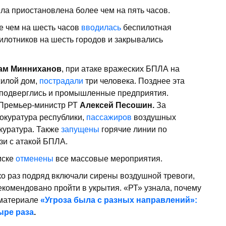
ла приостановлена более чем на пять часов.
е чем на шесть часов
вводилась
беспилотная
илотников на шесть городов и закрывались
ам Минниханов
, при атаке вражеских БПЛА на
жилой дом,
пострадали
три человека. Позднее эта
 подверглись и промышленные предприятия.
Премьер-министр РТ
Алексей Песошин.
За
куратура республики,
пассажиров
воздушных
куратура. Также
запущены
горячие линии по
зи с атакой БПЛА.
мске
отменены
все массовые мероприятия.
ко раз подряд включали сирены воздушной тревоги,
екомендовано пройти в укрытия. «РТ» узнала, почему
 материале
«Угроза была с разных направлений»:
ыре раза
.