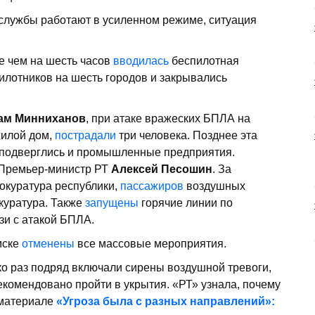
 службы работают в усиленном режиме, ситуация
е чем на шесть часов
вводилась
беспилотная
илотников на шесть городов и закрывались
ам Минниханов
, при атаке вражеских БПЛА на
жилой дом,
пострадали
три человека. Позднее эта
 подверглись и промышленные предприятия.
Премьер-министр РТ
Алексей Песошин
. За
куратура республики,
пассажиров
воздушных
куратура. Также
запущены
горячие линии по
зи с атакой БПЛА.
мске
отменены
все массовые мероприятия.
ко раз подряд включали сирены воздушной тревоги,
екомендовано пройти в укрытия. «РТ» узнала, почему
 материале
«Угроза была с разных направлений»: