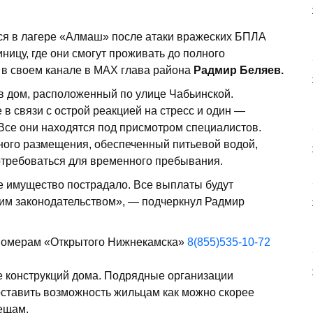
ся в лагере «Алмаш» после атаки вражеских БПЛА
иницу, где они смогут проживать до полного
 в своем канале в MAX глава района
Радмир Беляев.
 в дом, расположенный по улице Чабьинской.
 в связи с острой реакцией на стресс и один —
Все они находятся под присмотром специалистов.
ного размещения, обеспеченный питьевой водой,
потребоваться для временного пребывания.
е имущество пострадало. Все выплаты будут
им законодательством», — подчеркнул Радмир
 номерам «Открытого Нижнекамска»
8(855)535-10-72
 конструкций дома. Подрядные организации
оставить возможность жильцам как можно скорее
вещам.