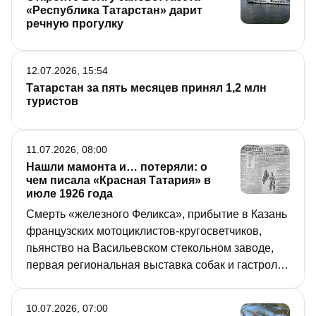
городские власти навести порядок на главной
«Республика Татарстан» дарит
пешеходной улице города.
речную прогулку
12.07.2026, 15:54
Татарстан за пять месяцев принял 1,2 млн
туристов
11.07.2026, 08:00
Нашли мамонта и… потеряли: о
чем писала «Красная Татария» в
июле 1926 года
Смерть «железного Феликса», прибытие в Казань
французских мотоциклистов-кругосветчиков,
пьянство на Васильевском стекольном заводе,
первая региональная выставка собак и гастроли
артистов-халтурщиков в столице ТАССР. Такие
события и явления освещала «Красная Татария»
10.07.2026, 07:00
100 лет назад. Мы продолжаем серию