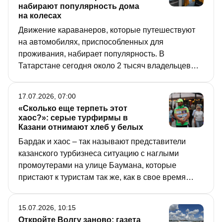
набирают популярность дома
на колесах
Движение караванеров, которые путешествуют
на автомобилях, приспособленных для
проживания, набирает популярность. В
Татарстане сегодня около 2 тысяч владельцев
домов на колесах разной модификации, за
последний год их количество выросло на
17.07.2026, 07:00
четверть. При этом в республике начала
«Сколько еще терпеть этот
появляться инфраструктура для караванинга, а в
хаос?»: серые турфирмы в
Азнакаеве поставили на поток производство
Казани отнимают хлеб у белых
самих автодомов.
Бардак и хаос – так называют представители
казанского турбизнеса ситуацию с наглыми
промоутерами на улице Баумана, которые
пристают к туристам так же, как в свое время
«кони» и «зебры», и чуть ли не силой тащат их на
нелегальные экскурсии. В свою очередь, белые
15.07.2026, 10:15
турфирмы лишаются клиентов и просят
Откройте Волгу заново: газета