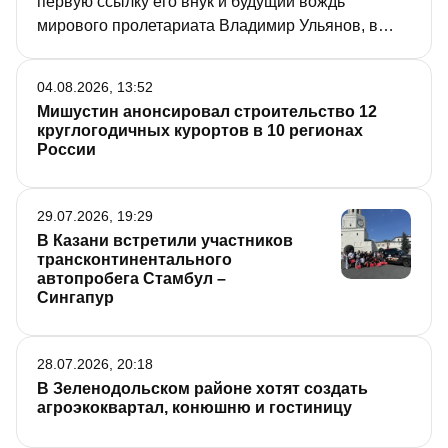
первую ссылку его внук и будущий вождь
мирового пролетариата Владимир Ульянов, в
музее-заповеднике «Ленино-Кокушкино» под
Казанью. Правда, пускать во флигель
04.08.2026, 13:52
посетителей планируют не раньше будущей
Мишустин анонсировал строительство 12
весны, но журналисты уже побывали в
круглогодичных курортов в 10 регионах
одноэтажном бревенчатом строении.
России
29.07.2026, 19:29
В Казани встретили участников
трансконтинентального
автопробега Стамбул –
Сингапур
28.07.2026, 20:18
В Зеленодольском районе хотят создать
агроэкоквартал, конюшню и гостиницу