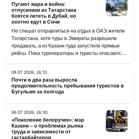
Пугают жара и война:
исторических публикаций на основе архива
отпускники из Татарстана
нашей газеты.
боятся лететь в Дубай, но
охотно едут в Сочи
Не спешат отправляться на отдых в ОАЭ жители
Татарстана, хотя туры в Эмираты разрешили
продавать, а из Казани туда запустили прямые
рейсы. Пока туроператоры и туристы опасаются
этого направления. Кроме Дубая, этим летом
возобновили рейсы на Эгейское побережье
09.07.2026, 16:31
Турции, а через неделю самолеты из Казани
Почти в два раза выросла
полетят прямиком в Абхазию. О том, где
продолжительность пребывания туристов в
отдыхают татарстанцы этим летом, – в материале
Бугульме за полгода
«РТ».
06.07.2026, 16:30
«Поколение белоручек»: мэр
Казани – о проблемах рынка
труда и зависимости от
гастарбайтеров