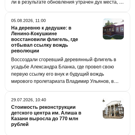
ли в результате обновления утрачен дух места, а
также о прелести ночных экскурсий,
особенностях ухода за слонами и о том, как часто
05.08.2026, 11:00
ест крокодил, рассказала в интервью «РТ»
На деревню к дедушке: в
директор зооботсада Асия Гиззатуллина.
Ленино-Кокушкине
восстановили флигель, где
отбывал ссылку вождь
революции
Воссоздали сгоревший деревянный флигель в
усадьбе Александра Бланка, где провел свою
первую ссылку его внук и будущий вождь
мирового пролетариата Владимир Ульянов, в
музее-заповеднике «Ленино-Кокушкино» под
Казанью. Правда, пускать во флигель
29.07.2026, 10:40
посетителей планируют не раньше будущей
Стоимость реконструкции
весны, но журналисты уже побывали в
детского центра им. Алиша в
одноэтажном бревенчатом строении.
Казани выросла до 770 млн
рублей