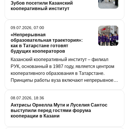
в Казани. В числе почетных гостей был Раис
Зубов посетили Казанский
Татарстана Рустам Минниханов.
кооперативный институт
09.07.2026, 07:00
«Непрерывная
образовательная траектория»:
как в Татарстане готовят
будущих кооператоров
Казанский кооперативный институт – филиал
РУК, основанный в 1987 году, является центром
кооперативного образования в Татарстане.
Принципы работы вуза включают непрерывное
образование и тесную интеграцию с системой
потребительской кооперации – Татпотребсоюзом
08.07.2026, 18:36
и Центросоюзом РФ. Подробнее о его работе – в
Актрисы Орнелла Мути и Луселия Сантос
материале «РТ».
выступили перед гостями форума
кооперации в Казани