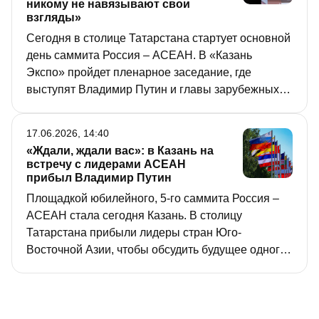
никому не навязывают свои
взгляды»
Сегодня в столице Татарстана стартует основной
день саммита Россия – АСЕАН. В «Казань
Экспо» пройдет пленарное заседание, где
выступят Владимир Путин и главы зарубежных
делегаций. О том, как прошел первый день
форума, о чем шла речь на встречах, какие тосты
17.06.2026, 14:40
поднимали на приеме от имени Президента в
«Ждали, ждали вас»: в Казань на
Театре Камала и за что Президент похвалил
встречу с лидерами АСЕАН
Казань, – в материале «РТ».
прибыл Владимир Путин
Площадкой юбилейного, 5-го саммита Россия –
АСЕАН стала сегодня Казань. В столицу
Татарстана прибыли лидеры стран Юго-
Восточной Азии, чтобы обсудить будущее одного
из самых быстрорастущих регионов планеты.
Одним из главных участников встречи станет
Президент России Владимир Путин, самолет
которого уже приземлился в столице РТ. Детали