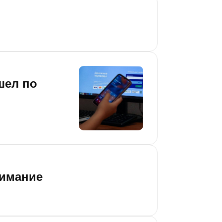
шел по
нимание