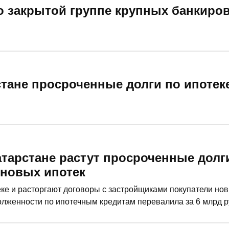
о закрытой группе крупных банкиров
тане просроченные долги по ипотеке
Татарстане растут просроченные долг
о новых ипотек
с застройщиками покупатели новых квартир в
лженности по ипотечным кредитам перевалила за 6 млрд ру
100 человек. Но, как утверждают эксперты в сфере недвижи