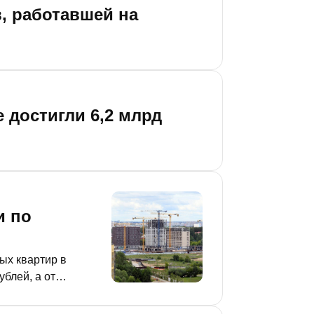
, работавшей на
 достигли 6,2 млрд
и по
блей, а от
мости, это пока