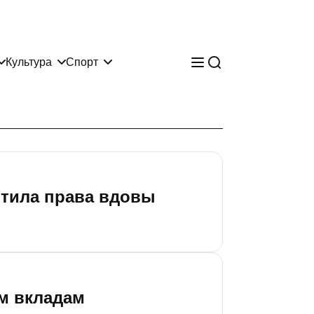
Культура
Спорт
итила права вдовы
м вкладам