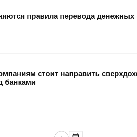
еняются правила перевода денежных
омпаниям стоит направить сверхдох
д банками