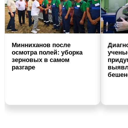
Минниханов после
Диагно
осмотра полей: уборка
учены
зерновых в самом
приду
разгаре
выявл
бешен