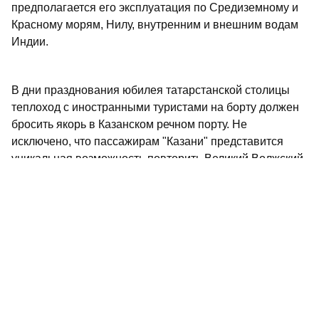
предполагается его эксплуатация по Средиземному и
Красному морям, Нилу, внутренним и внешним водам
Индии.
В дни празднования юбилея татарстанской столицы
теплоход с иностранными туристами на борту должен
бросить якорь в Казанском речном порту. Не
исключено, что пассажирам "Казани" представится
уникальная возможность повторить Великий Волжский
торговый путь до берегов Ирана.
Владимир МЕДВЕДЕВ.
Вена.
Не пропустите самое интересное в
Max
и
Telegram-
канале
газеты «Республика Татарстан»
Больше статей и новостей в
«Дзен»