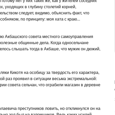
отому нет у них таких же, как у жителей соседних
х, уходящих в глубину столетий корней,
льством следует, видимо, объяснить факт, что
собняком, по принципу: моя хата с краю...
лю Акбашского совета местного самоуправления
 полезные общинные дела. Когда односельчане
лось слышать тогда в Акбаше, что мужик он дюжий,
ляки Кикотя на особицу за твердость его характера,
ой раз проявил в ситуации весьма экстремальной:
и совета сельчан, что ограбили магазин в деревне
лаевича преступников ловить, но откликнулся он на
ольно зол был на взломщиков. Ведь каких усилий