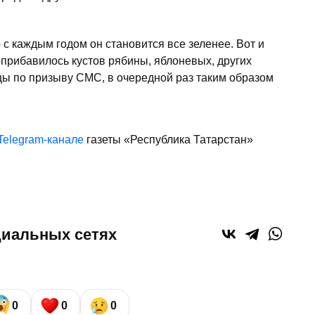
о с каждым годом он становится все зеленее. Вот и
прибавилось кустов рябины, яблоневых, других
цы по призыву СМС, в очередной раз таким образом
Telegram-канале
газеты «Республика Татарстан»
циальных сетях
0
0
0