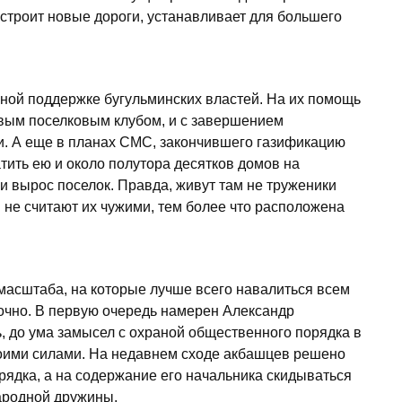
 строит новые дороги, устанавливает для большего
льной поддержке бугульминских властей. На их помощь
вым поселковым клубом, и с завершением
и. А еще в планах СМС, закончившего газификацию
атить ею и около полутора десятков домов на
и вырос поселок. Правда, живут там не труженики
 не считают их чужими, тем более что расположена
асштаба, на которые лучше всего навалиться всем
очно. В первую очередь намерен Александр
ь, до ума замысел с охраной общественного порядка в
воими силами. На недавнем сходе акбашцев решено
рядка, а на содержание его начальника скидываться
ародной дружины.