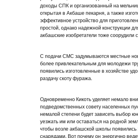
доходы СПК и организованный на мельниц
открытая в Акбаше пекарня, а также изг
эффективное устройство для приготовлени
простой, однако надежной конструкции дл
акбашские изобретатели тоже соорудили 
С подачи СМС задумываются местные новат
более привлекательным для молодежи тр
появились изготовленные в хозяйстве уд
раздачу скоту фуража.
Одновременно Кикоть уделяет немало вни
подведомственных совету населенных пунк
немалой степени будет зависеть выбор юн
уезжать им или оставаться на родной зем
чтобы возле акбашской школы появились 
снарядами. Вот почему он энергично веде