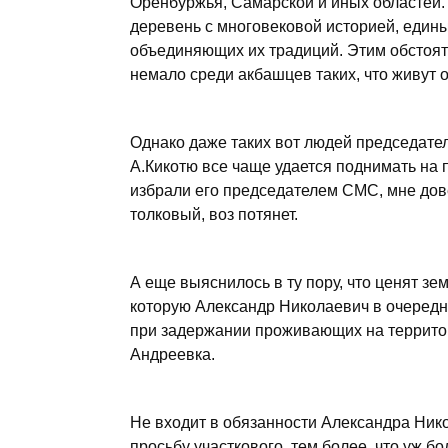
Оренбуржья, Самарской и иных областей. П
деревень с многовековой историей, едины
объединяющих их традиций. Этим обстояте
немало среди акбашцев таких, что живут о
Однако даже таких вот людей председате
А.Кикотю все чаще удается поднимать на
избрали его председателем СМС, мне дове
толковый, воз потянет.
А еще выяснилось в ту пору, что ценят зем
которую Александр Николаевич в очередн
при задержании проживающих на территори
Андреевка.
Не входит в обязанности Александра Нико
просьбу участкового, тем более, что уж б