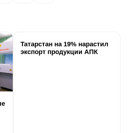
Татарстан на 19% нарастил
В
экспорт продукции АПК
р
л
ые