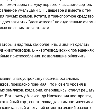
е помол зерна на муку первого и высшего сортов,
отовленное умельцами СПК дешевое и вместе с тем
я грубых кормов. Кстати, и транспортное средство
я доставки этих "деликатесов" на отдаленные фермы
сами по своим же чертежам.
оры и над тем, как облегчить, а значит сделать
уд животноводов. В животноводческих помещениях
обные приспособления, позволившие облегчить
мания благоустройству поселка, остальных
тов, прекрасно понимая, что и от его уровня в
ых земляков, когда они, оперившись, станут решать,
ле. Вот почему Александр Николаевич постарался,
хоккейный корт, спортплощадка с гимнастическими
т капитальный и текущий ремонты зданий разного