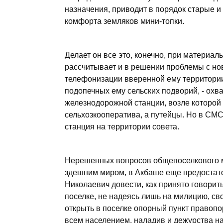
назначения, приводит в порядок старые и
комфорта земляков мини-топки.
Делает он все это, конечно, при материа
рассчитывает и в решении проблемы с но
телефонизации вверенной ему территори
подопечных ему сельских подворий, - охв
железнодорожной станции, возле которой 
сельхозкооператива, а путейцы. Но в СМС
станция на территории совета.
Нерешенных вопросов общепоселкового м
здешним миром, в Акбаше еще предостат
Николаевич довести, как принято говорит
поселке, не надеясь лишь на милицию, с
открыть в поселке опорный пункт правопо
всем населением, наладив и дежурства н