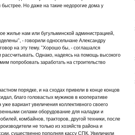
и быстрее. Но даже на такие недорогие дома у
ное жилье нам или бугульминской администрацией,
делены", - говорили односельчане Александру
говор на эту тему. "Хорошо бы, - соглашался
м рассчитывать. Однако, надеясь на помощь высокого
амим попробовать заработать на строительство
частном порядке, и на сходах привели в конце концов
ожидал, благо головастых мужиков в кооперативе
н уже вариант увеличения коллективного своего
твенными силами оборудование для наладки и
билей, комбайнов, тракторов, другой техники, после
производители не только из хозяйств района и
оссии, существенно пополняя кассу СПК. Увеличили