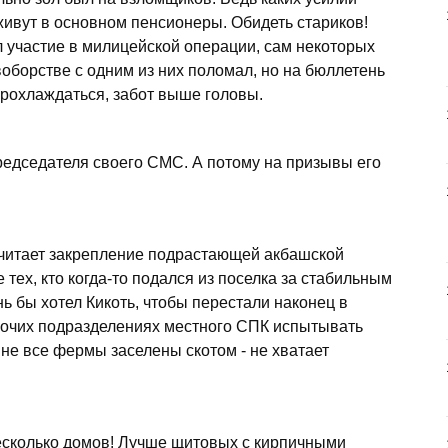
 живут в основном пенсионеры. Обидеть стариков!
ял участие в милицейской операции, сам некоторых
ивоборстве с одним из них поломал, но на бюллетень
 прохлаждаться, забот выше головы.
редседателя своего СМС. А потому на призывы его
считает закрепление подрастающей акбашской
тех, кто когда-то подался из поселка за стабильным
нь бы хотел Кикоть, чтобы перестали наконец в
рочих подразделениях местного СПК испытывать
 не все фермы заселены скотом - не хватает
несколько домов! Лучше щитовых с кирпичными