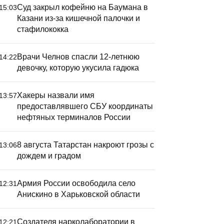
Суд закрыл кофейню на Баумана в
15:03
Казани из-за кишечной палочки и
стафилококка
Врачи Челнов спасли 12-летнюю
14:22
девочку, которую укусила гадюка
Хакеры назвали имя
13:57
предоставлявшего СБУ координаты
нефтяных терминалов России
8 августа Татарстан накроют грозы с
13:06
дождем и градом
Армия России освободила село
12:31
Анискино в Харьковской области
Создателя нарколаборатории в
12:21