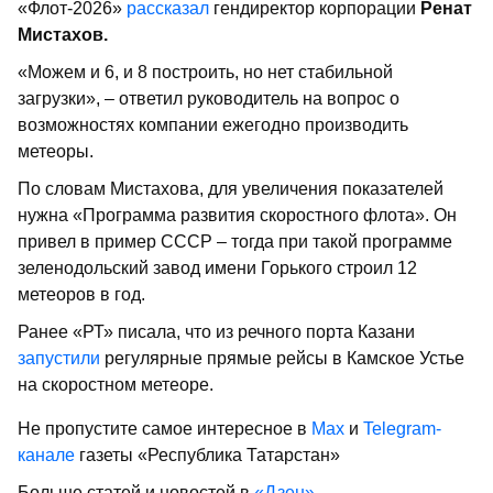
«Флот-2026»
рассказал
гендиректор корпорации
Ренат
Мистахов.
«Можем и 6, и 8 построить, но нет стабильной
загрузки», – ответил руководитель на вопрос о
возможностях компании ежегодно производить
метеоры.
По словам Мистахова, для увеличения показателей
нужна «Программа развития скоростного флота». Он
привел в пример СССР – тогда при такой программе
зеленодольский завод имени Горького строил 12
метеоров в год.
Ранее «РТ» писала, что из речного порта Казани
запустили
регулярные прямые рейсы в Камское Устье
на скоростном метеоре.
Не пропустите самое интересное в
Max
и
Telegram-
канале
газеты «Республика Татарстан»
Больше статей и новостей в
«Дзен»