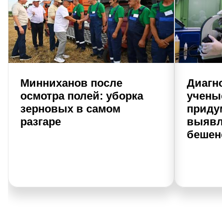
Минниханов после
Диагно
осмотра полей: уборка
учены
зерновых в самом
приду
разгаре
выявл
бешен