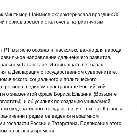
так Минтимер Шаймиев охарактеризовал праздник 30
ткий период времени стал очень патриотичным,
т РТ, мы ясно осознали, насколько важно для народа
правильное направление дальнейшего развития,
нальном Татарстане. И тринадцать лет назад
ята Декларация о государственном суверенитете.
номического, социального и политического
о региона в едином пространстве Российской
и о знаменитой фразе Бориса Ельцина: ¦Возьмите
оглотить!¦, и об усилиях по созданию уникальной
ри федеративного государства, и о том, как Казань и
граничении предметов ведения и взаимном
и госвласти России и Татарстана. Подписание этого
том на вызовы времени.