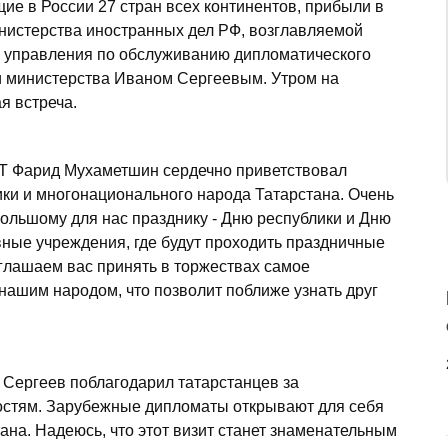
ие в России 27 стран всех континентов, прибыли в
инистерства иностранных дел РФ, возглавляемой
о управления по обслуживанию дипломатического
и министерства Иваном Сергеевым. Утром на
я встреча.
РТ Фарид Мухаметшин сердечно приветствовал
ики и многонационального народа Татарстана. Очень
 большому для нас празднику - Дню республики и Дню
вные учреждения, где будут проходить праздничные
иглашаем вас принять в торжествах самое
нашим народом, что позволит поближе узнать друг
 Сергеев поблагодарил татарстанцев за
остям. Зарубежные дипломаты открывают для себя
ана. Надеюсь, что этот визит станет знаменательным