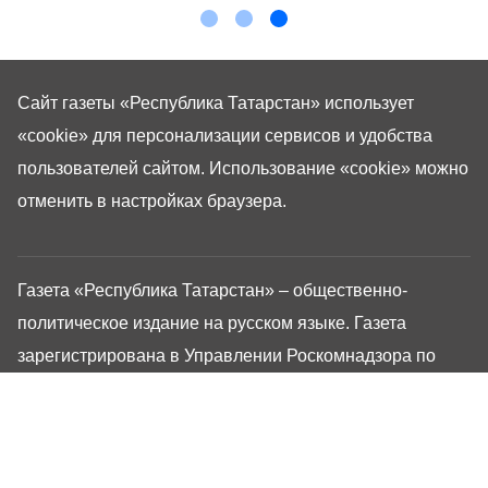
Сайт газеты «Республика Татарстан»
использует
«cookie»
для персонализации сервисов и удобства
пользователей сайтом. Использование «cookie» можно
отменить в настройках браузера.
Газета «Республика Татарстан» – общественно-
политическое издание на русском языке. Газета
зарегистрирована в Управлении Роскомнадзора по
Республике Татарстан. Регистрационный номер: серия
ПИ №ТУ16-01757 от 23 августа 2023 г. Основана в
1917 году. Учредители: Кабинет Министров Республики
Татарстан, Государственный Совет Республики