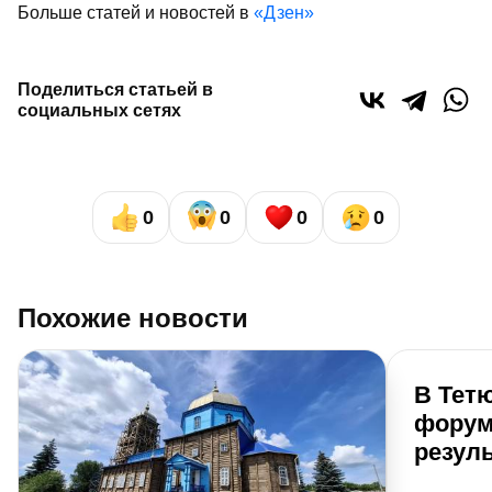
Больше статей и новостей в
«Дзен»
Поделиться статьей в
социальных сетях
0
0
0
0
Похожие новости
В Тет
форум
резуль