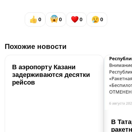
0
0
0
0
Похожие новости
В аэропорту Казани
задерживаются десятки
рейсов
В Тат
ракет