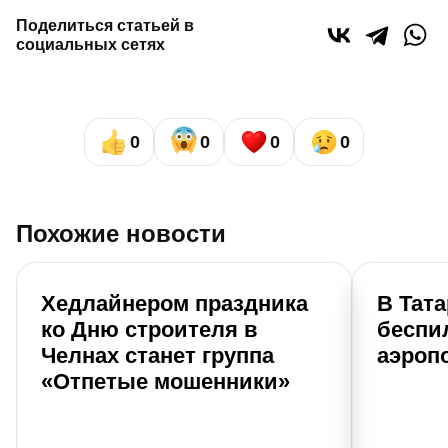
Поделиться статьей в
социальных сетях
0
0
0
0
Похожие новости
Хедлайнером праздника
В Тат
ко Дню строителя в
беспи
Челнах станет группа
аэроп
«Отпетые мошенники»