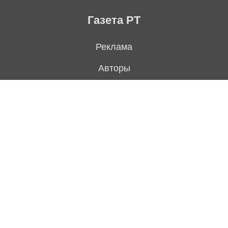
Газета РТ
Реклама
Авторы
Редакция
Контакты
Подписка на газету
Архив выпусков
Свежий номер
Политика конфиденциальности