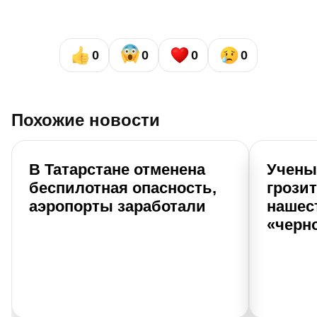
0
0
0
0
Похожие новости
В Татарстане отменена
Учены
беспилотная опасность,
грозит
аэропорты заработали
нашес
«черн