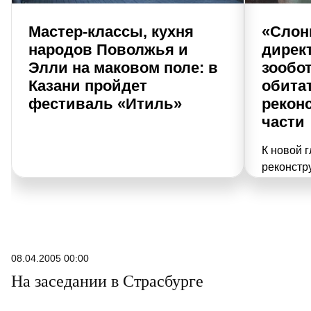
Мастер-классы, кухня
«Слон
народов Поволжья и
дирек
Элли на маковом поле: в
зообо
Казани пройдет
обита
фестиваль «Итиль»
рекон
части
К новой г
реконстру
ни много 
Казанский
ли в рез
дух места
экскурсий
08.04.2005 00:00
слонами и
На заседании в Страсбурге
крокодил
«РТ» дир