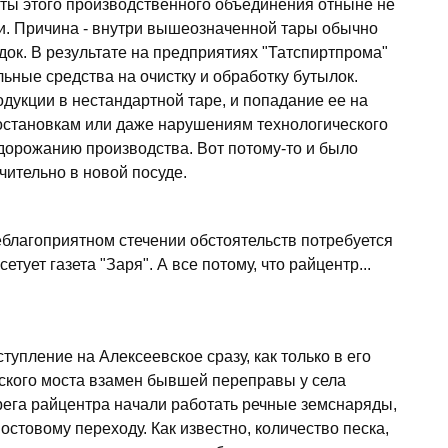
нты этого производственного объединения отныне не
и. Причина - внутри вышеозначенной тары обычно
ок. В результате на предприятиях "Татспиртпрома"
ные средства на очистку и обработку бутылок.
одукции в нестандартной таре, и попадание ее на
остановкам или даже нарушениям технологического
 удорожанию производства. Вот потому-то и было
чительно в новой посуде.
благоприятном стечении обстоятельств потребуется
тует газета "Заря". А все потому, что райцентр...
пление на Алексеевское сразу, как только в его
мского моста взамен бывшей переправы у села
ерега райцентра начали работать речные земснаряды,
стовому переходу. Как известно, количество песка,