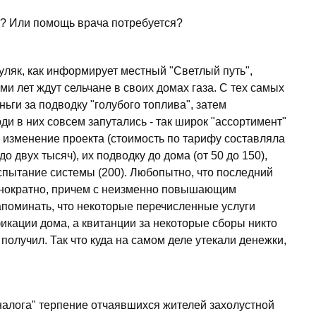
жар? Или помощь врача потребуется?
ляк, как информирует местный "Светлый путь",
ми лет ждут сельчане в своих домах газа. С тех самых
ньги за подводку "голубого топлива", затем
и в них совсем запутались - так широк "ассортимент"
а изменение проекта (стоимость по тарифу составляла
до двух тысяч), их подводку до дома (от 50 до 150),
 испытание системы (200). Любопытно, что последний
однократно, причем с неизменно повышающим
апоминать, что некоторые перечисленные услуги
икации дома, а квитанции за некоторые сборы никто
 получил. Так что куда на самом деле утекали денежки,
налога" терпение отчаявшихся жителей захолустной