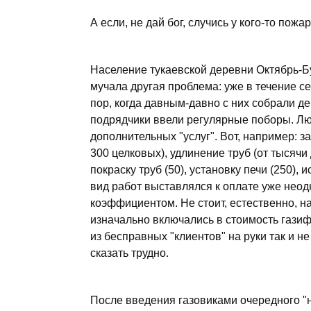
А если, не дай бог, случись у кого-то по
Население тукаевской деревни Октябрь-Бу
мучала другая проблема: уже в течение се
пор, когда давным-давно с них собрали де
подрядчики ввели регулярные поборы. Люд
дополнительных "услуг". Вот, например: з
300 целковых), удлинение труб (от тысячи 
покраску труб (50), установку печи (250),
вид работ выставлялся к оплате уже не
коэффициентом. Не стоит, естественно, н
изначально включались в стоимость газиф
из бесправных "клиентов" на руки так и не
сказать трудно.
После введения газовиками очередного "