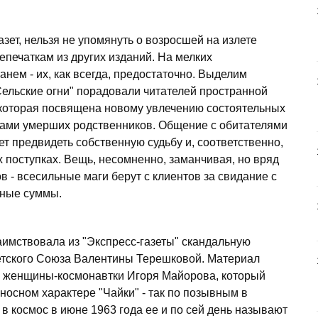
зет, нельзя не упомянуть о возросшей на излете
епечаткам из других изданий. На мелких
нем - их, как всегда, предостаточно. Выделим
Сельские огни" порадовали читателей пространной
 которая посвящена новому увлечению состоятельных
шами умерших родственников. Общение с обитателями
ет предвидеть собственную судьбу и, соответственно,
 поступках. Вещь, несомненно, заманчивая, но вряд
 - всесильные маги берут с клиентов за свидание с
ьные суммы.
аимствовала из "Экспресс-газеты" скандальную
етского Союза Валентины Терешковой. Материал
й женщины-космонавтки Игоря Майорова, который
носном характере "Чайки" - так по позывным в
 космос в июне 1963 года ее и по сей день называют