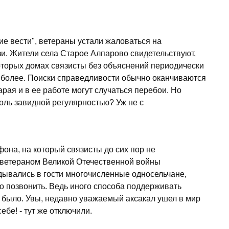
е вести", ветераны устали жаловаться на
и. Жители села Старое Алпарово свидетельствуют,
которых домах связисты без объяснений периодически
 более. Поиски справедливости обычно оканчиваются
арая и в ее работе могут случаться перебои. Но
оль завидной регулярностью? Уж не с
она, на который связисты до сих пор не
а ветераном Великой Отечественной войны
дывались в гости многочисленные односельчане,
то позвонить. Ведь иного способа поддерживать
 было. Увы, недавно уважаемый аксакал ушел в мир
ебе! - тут же отключили.