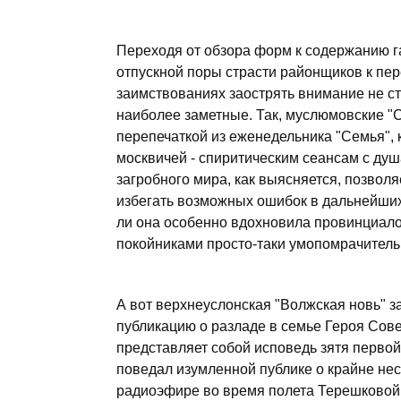
Переходя от обзора форм к содержанию га
отпускной поры страсти районщиков к пер
заимствованиях заострять внимание не ста
наиболее заметные. Так, муслюмовские "
перепечаткой из еженедельника "Семья",
москвичей - спиритическим сеансам с ду
загробного мира, как выясняется, позволя
избегать возможных ошибок в дальнейших
ли она особенно вдохновила провинциалов
покойниками просто-таки умопомрачител
А вот верхнеуслонская "Волжская новь" з
публикацию о разладе в семье Героя Сов
представляет собой исповедь зятя перво
поведал изумленной публике о крайне нес
радиоэфире во время полета Терешковой в