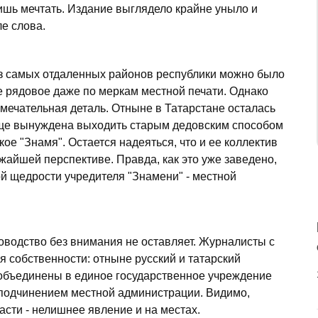
ишь мечтать. Издание выглядело крайне уныло и
е слова.
из самых отдаленных районов республики можно было
ие рядовое даже по меркам местной печати. Однако
мечательная деталь. Отныне в Татарстане осталась
еще вынуждена выходить старым дедовским способом
кое "Знамя". Остается надеяться, что и ее коллектив
айшей перспективе. Правда, как это уже заведено,
ой щедрости учредителя "Знамени" - местной
оводство без внимания не оставляет. Журналисты с
я собственности: отныне русский и татарский
 объединены в единое государственное учреждение
м подчинением местной администрации. Видимо,
асти - нелишнее явление и на местах.