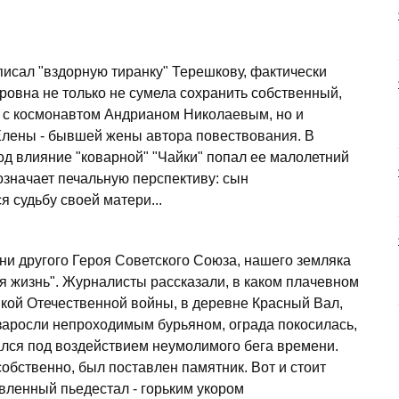
исал "вздорную тиранку" Терешкову, фактически
ровна не только не сумела сохранить собственный,
с космонавтом Андрианом Николаевым, но и
Елены - бывшей жены автора повествования. В
од влияние "коварной" "Чайки" попал ее малолетний
 означает печальную перспективу: сын
 судьбу своей матери...
зни другого Героя Советского Союза, нашего земляка
я жизнь". Журналисты рассказали, в каком плачевном
икой Отечественной войны, в деревне Красный Вал,
 заросли непроходимым бурьяном, ограда покосилась,
лся под воздействием неумолимого бега времени.
собственно, был поставлен памятник. Вот и стоит
вленный пьедестал - горьким укором