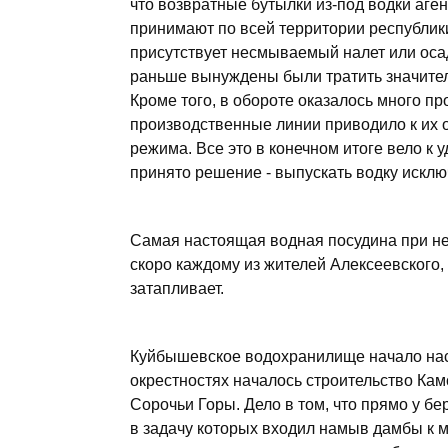
что возвратные бутылки из-под водки аге
принимают по всей территории республик
присутствует несмываемый налет или осад
раньше вынуждены были тратить значитель
Кроме того, в обороте оказалось много пр
производственные линии приводило к их 
режима. Все это в конечном итоге вело к
принято решение - выпускать водку исклю
Самая настоящая водная посудина при не
скоро каждому из жителей Алексеевского, се
затапливает.
Куйбышевское водохранилище начало насту
окрестностях началось строительство Ка
Сорочьи Горы. Дело в том, что прямо у б
в задачу которых входил намыв дамбы к мо