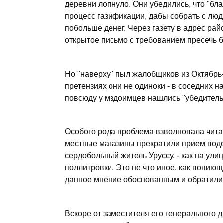
деревни лопнуло. Они убедились, что "бла
процесс газификации, дабы собрать с люде
побольше денег. Через газету в адрес р
открытое письмо с требованием пресечь 
Но "наверху" пыл жалобщиков из Октябрь-
претензиях они не одиноки - в соседних н
повсюду у мздоимцев нашлись "убедительн
Особого рода проблема взволновала читат
местные магазины прекратили прием водоч
сердобольный житель Уруссу, - как на ул
поллитровки. Это не что иное, как вопию
данное мнение обоснованным и обратилис
Вскоре от заместителя его генерального 