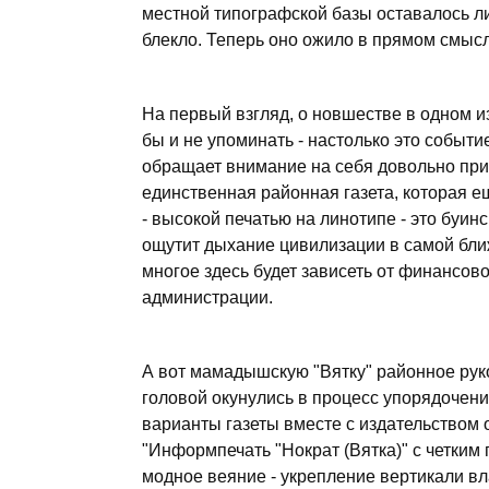
местной типографской базы оставалось л
блекло. Теперь оно ожило в прямом смысл
На первый взгляд, о новшестве в одном 
бы и не упоминать - настолько это событ
обращает внимание на себя довольно при
единственная районная газета, которая 
- высокой печатью на линотипе - это буинс
ощутит дыхание цивилизации в самой ближ
многое здесь будет зависеть от финансов
администрации.
А вот мамадышскую "Вятку" районное рук
головой окунулись в процесс упорядочени
варианты газеты вместе с издательством
"Информпечать "Нократ (Вятка)" с четки
модное веяние - укрепление вертикали вл