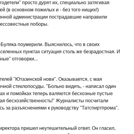
годетели" просто дурят их, специально затягивая
й (в основном пожилых и - без того нищих!)
айонной администрации пострадавшие направили
бессовестные поборы.
Буляка поумерили. Выяснилось, что в своих
аселенных пунктах ситуация столь же безрадостная. И
ые" отговорки...
елей "Ютазинской нови". Оказывается, с мая
ной стеклопосуды. "Больно видеть, - написал один
ицах и помойках теперь валяются бесхозные пустые
щая бесхозяйственность!" Журналисты посчитали
ь за разъяснениями к руководству "Татспиртпрома".
директора пришел неутешительный ответ. Он гласил,