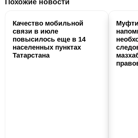
Похожие новости
Качество мобильной
Муфти
связи в июле
напом
повысилось еще в 14
необх
населенных пунктах
следо
Татарстана
мазхаб
право