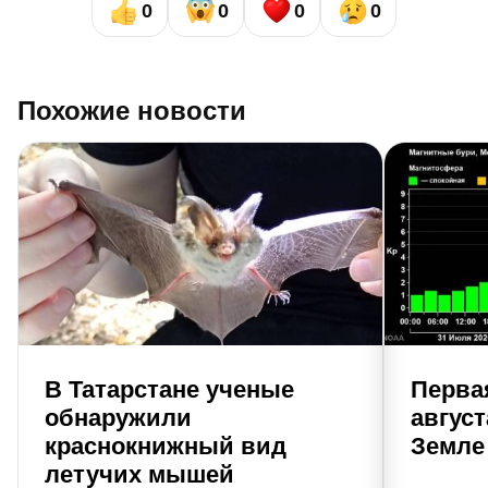
0
0
0
0
Похожие новости
В Татарстане ученые
Перва
обнаружили
август
краснокнижный вид
Земле
летучих мышей