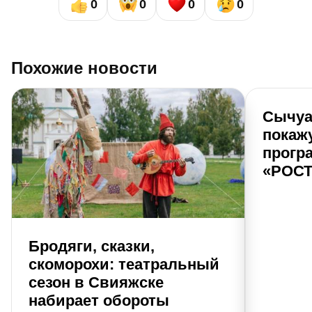
0
0
0
0
Похожие новости
Сычуа
покаж
прогр
«РОСТ
Бродяги, сказки,
скоморохи: театральный
сезон в Свияжске
набирает обороты