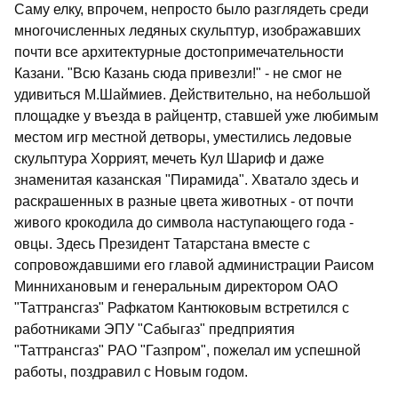
Саму елку, впрочем, непросто было разглядеть среди
многочисленных ледяных скульптур, изображавших
почти все архитектурные достопримечательности
Казани. "Всю Казань сюда привезли!" - не смог не
удивиться М.Шаймиев. Действительно, на небольшой
площадке у въезда в райцентр, ставшей уже любимым
местом игр местной детворы, уместились ледовые
скульптура Хоррият, мечеть Кул Шариф и даже
знаменитая казанская "Пирамида". Хватало здесь и
раскрашенных в разные цвета животных - от почти
живого крокодила до символа наступающего года -
овцы. Здесь Президент Татарстана вместе с
сопровождавшими его главой администрации Раисом
Миннихановым и генеральным директором ОАО
"Таттрансгаз" Рафкатом Кантюковым встретился с
работниками ЭПУ "Сабыгаз" предприятия
"Таттрансгаз" РАО "Газпром", пожелал им успешной
работы, поздравил с Новым годом.