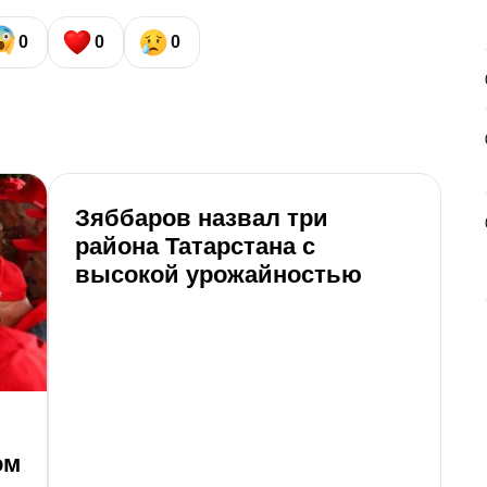
0
0
0
Зяббаров назвал три
района Татарстана с
высокой урожайностью
М
ом
у