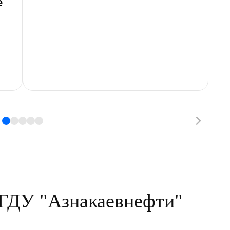
е
Н
НГДУ "Азнакаевнефти"