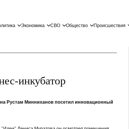
литика
Экономика
СВО
Общество
Происшествия
нес-инкубатор
ана Рустам Минниханов посетил инновационный
а "Идеи" Дениса Муратова он осмотрел помещения