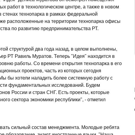
ых работ в технологическом центре, а также в новом
 в стенах технопарка в рамках федеральной
кже расположенные на территории технопарка офисы
ства по развитию предпринимательства РТ.
той структурой два года назад, в целом выполнены,
р РТ Равиль Муратов. Теперь "Идея" находится в
ровню работы. Со времени открытия технопарка в его
ционных проектов, часть из которых сегодня
Мы бы хотели наладить более системную работу с
асти фундаментальных исследований. Будем
онов России и стран СНГ. Есть проекты, которые
ого сектора экономики республики", - отметил
овать сильный состав менеджмента. Молодые ребята
ое образование, знают иностранные языки. "Наша