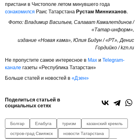
пристани в Чистополе летом минувшего года
ознакомился
Раис Татарстана
Рустам Минниханов
.
Фото: Владимир Васильев, Салават Камалетдинов /
«Татар-информ»,
издание «Новая кама», Юлия Бидун / «РТ», Денис
Гордийко / kzn.ru
Не пропустите самое интересное в
Max
и
Telegram-
канале
газеты «Республика Татарстан»
Больше статей и новостей в
«Дзен»
Поделиться статьей в
социальных сетях
Болгар
Елабуга
туризм
казанский кремль
остров-град Свияжск
новости Татарстана