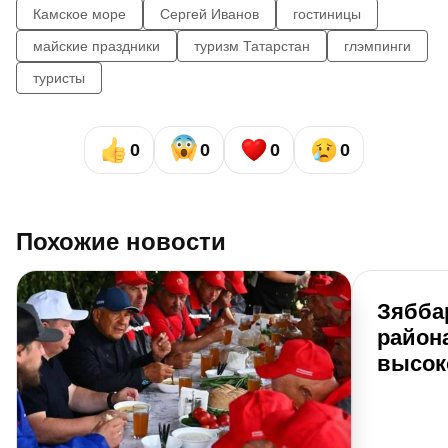
Камское море
Сергей Иванов
гостиницы
майские праздники
туризм Татарстан
глэмпинги
туристы
0
0
0
0
Похожие новости
Зябба
района
высок