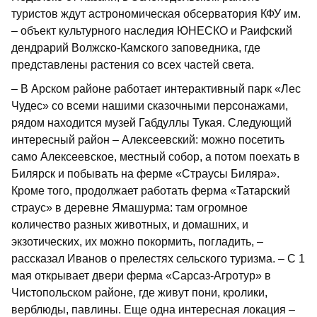
туристов ждут астрономическая обсерватория КФУ им.
– объект культурного наследия ЮНЕСКО и Раифский
дендрарий Волжско-Камского заповедника, где
представлены растения со всех частей света.
– В Арском районе работает интерактивный парк «Лес
Чудес» со всеми нашими сказочными персонажами,
рядом находится музей Габдуллы Тукая. Следующий
интересный район – Алексеевский: можно посетить
само Алексеевское, местный собор, а потом поехать в
Билярск и побывать на ферме «Страусы Биляра».
Кроме того, продолжает работать ферма «Татарский
страус» в деревне Ямашурма: там огромное
количество разных животных, и домашних, и
экзотических, их можно покормить, погладить, –
рассказал Иванов о прелестях сельского туризма. – С 1
мая открывает двери ферма «Сарсаз-Агротур» в
Чистопольском районе, где живут пони, кролики,
верблюды, павлины. Еще одна интересная локация –