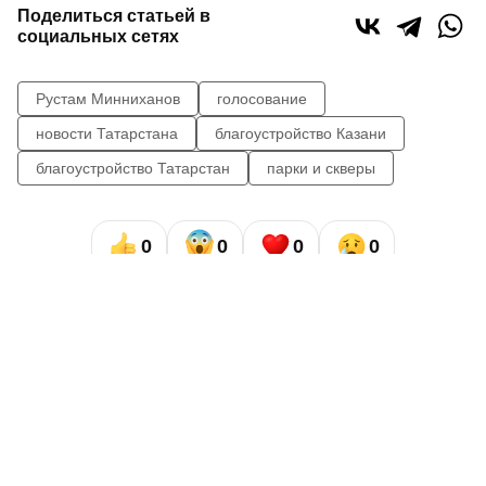
Поделиться статьей в
социальных сетях
Рустам Минниханов
голосование
новости Татарстана
благоустройство Казани
благоустройство Татарстан
парки и скверы
0
0
0
0
Сайт газеты «Республика Татарстан»
использует
«cookie»
для персонализации сервисов и удобства
пользователей сайтом. Использование «cookie» можно