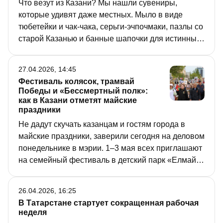
Что везут из Казани? Мы нашли сувениры,
которые удивят даже местных. Мыло в виде
тюбетейки и чак-чака, серьги-эчпочмаки, пазлы со
старой Казанью и банные шапочки для истинных
поклонников Казани – такие штуки хочется увезти
с собой или подарить. Где искать и сколько стоит
27.04.2026, 14:45
– смотрите в нашем видео!
Фестиваль колясок, трамвай
Победы и «Бессмертный полк»:
как в Казани отметят майские
праздники
Не дадут скучать казанцам и гостям города в
майские праздники, заверили сегодня на деловом
понедельнике в мэрии. 1–3 мая всех приглашают
на семейный фестиваль в детский парк «Елмай»,
а с 7 мая в городе начнутся мероприятия,
приуроченные ко Дню Победы.
26.04.2026, 16:25
В Татарстане стартует сокращенная рабочая
неделя