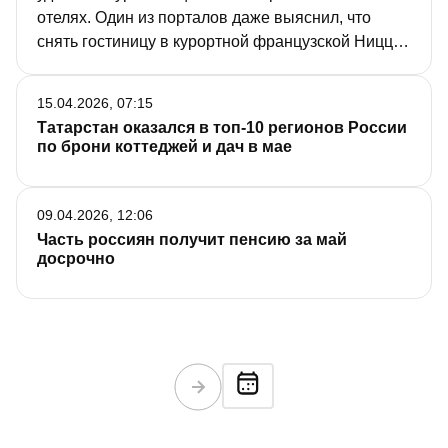
отелях. Один из порталов даже выяснил, что
снять гостиницу в курортной французской Ницце
в первых числах мая можно в два раза дешевле,
чем в столице Татарстана. Растут аппетиты и у
15.04.2026, 07:15
владельцев квартир, которые сдают их туристам
Татарстан оказался в топ-10 регионов России
посуточно. «РТ» узнала, какими ценами встречает
по брони коттеджей и дач в мае
гостей Казань в новом сезоне.
09.04.2026, 12:06
Часть россиян получит пенсию за май
досрочно