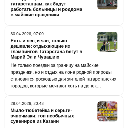
татарстанцам, как будут
работать больницы и роддома
в майские праздники
30.04.2026, 07:00
Есть и лес, и чан, только
дешевле: отдыхающие из
глэмпингов Татарстана бегут в
Марий Эл и Чувашию
Не только поездки за границу на майские
праздники, но и отдых на лоне родной природы
становится роскошью для жителей татарстанских
городов, которые мечтают хоть на денек
вырваться из суеты и отдохнуть от проблем.
Однако выложить 15–20 тыс. рублей за ночь в
29.04.2026, 20:43
глэмпинге готовы не все. Неудивительно, что
Мыло-тюбетейка и серьги-
татарстанцы бронируют домики в Марий Эл и
эчпочмаки: топ необычных
Чувашии, где природа не хуже, а чек в два раза
сувениров из Казани
ниже.