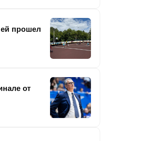
ней прошел
инале от