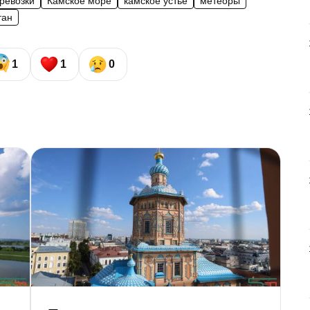
ревозки
Камское море
камское устье
метеоры
тан
1
1
0