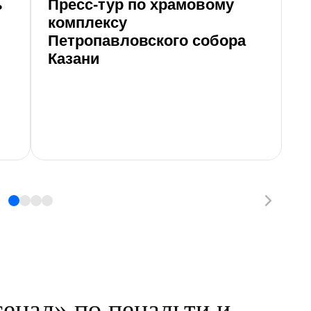
ь
Пресс-тур по храмовому
М
комплексу
г
Петропавловского собора
Р
Казани
нал» по пенальти и