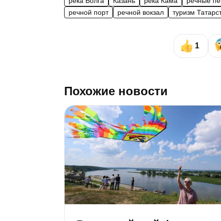
река Волга
Казань
река Кама
речные пе
речной порт
речной вокзал
туризм Татарс
1
Похожие новости