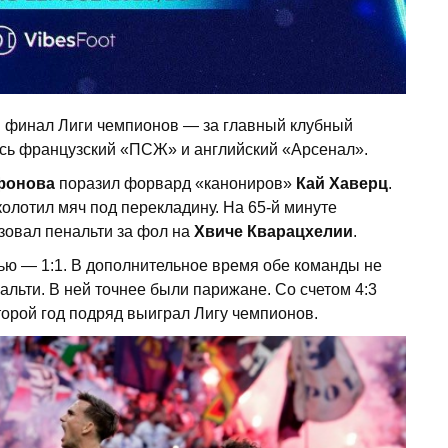
я финал Лиги чемпионов — за главный клубный
сь французский «ПСЖ» и английский «Арсенал».
фонова
поразил форвард «канониров»
Кай Хаверц
.
вколотил мяч под перекладину. На 65-й минуте
овал пенальти за фол на
Хвиче Кварацхелии
.
ю — 1:1. В дополнительное время обе команды не
альти. В ней точнее были парижане. Со счетом 4:3
орой год подряд выиграл Лигу чемпионов.