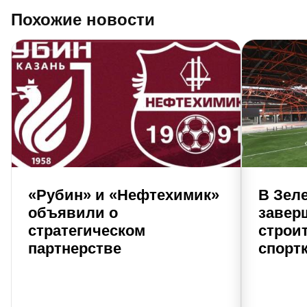
Похожие новости
«Рубин» и «Нефтехимик»
В Зел
объявили о
завер
стратегическом
строи
партнерстве
спорт