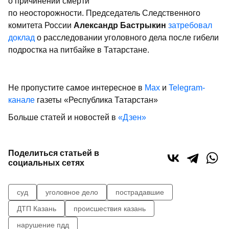
о причинении смерти
по неосторожности. Председатель Следственного
комитета России
Александр Бастрыкин
затребовал
доклад
о расследовании уголовного дела после гибели
подростка на питбайке в Татарстане.
Не пропустите самое интересное в
Max
и
Telegram-
канале
газеты «Республика Татарстан»
Больше статей и новостей в
«Дзен»
Поделиться статьей в
социальных сетях
суд
уголовное дело
пострадавшие
ДТП Казань
происшествия казань
нарушение пдд