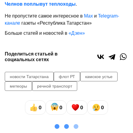
Челнов поплывут теплоходы
.
Не пропустите самое интересное в
Max
и
Telegram-
канале
газеты «Республика Татарстан»
Больше статей и новостей в
«Дзен»
Поделиться статьей в
социальных сетях
новости Татарстана
флот РТ
камское устье
метеоры
речной транспорт
0
0
0
0