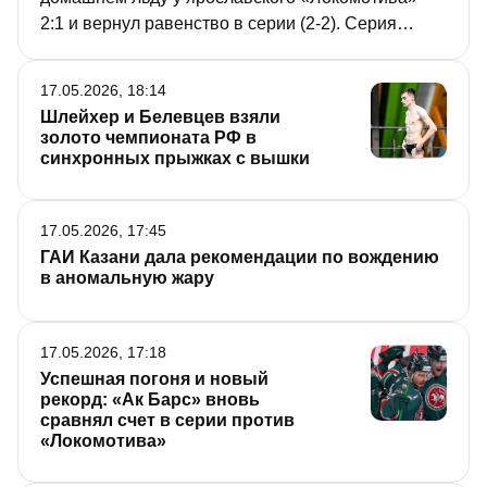
2:1 и вернул равенство в серии (2-2). Серия
переезжает в Ярославль, где команды 19 мая
проведут пятый матч. Подробнее о хоккейных
17.05.2026, 18:14
качелях, которые сопровождали почти все игры
Шлейхер и Белевцев взяли
Кубка, – в репортаже «РТ».
золото чемпионата РФ в
синхронных прыжках с вышки
17.05.2026, 17:45
ГАИ Казани дала рекомендации по вождению
в аномальную жару
17.05.2026, 17:18
Успешная погоня и новый
рекорд: «Ак Барс» вновь
сравнял счет в серии против
«Локомотива»