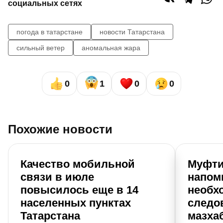
социальных сетях
погода в татарстане
новости Татарстана
сильный ветер
аномальная жара
0
1
0
0
Похожие новости
Качество мобильной
Муфти
связи в июле
напом
повысилось еще в 14
необх
населенных пунктах
следо
Татарстана
мазхаб