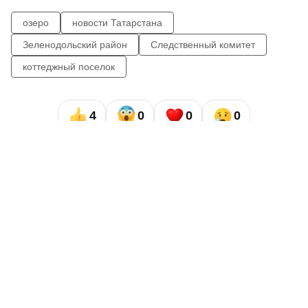
озеро
новости Татарстана
Зеленодольский район
Следственный комитет
коттеджный поселок
4
0
0
0
Сайт газеты «Республика Татарстан»
использует
«cookie»
для персонализации сервисов и удобства
пользователей сайтом. Использование «cookie» можно
отменить в настройках браузера.