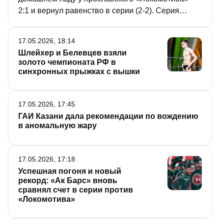
2:1 и вернул равенство в серии (2-2). Серия
переезжает в Ярославль, где команды 19 мая
проведут пятый матч. Подробнее о хоккейных
17.05.2026, 18:14
качелях, которые сопровождали почти все игры
Шлейхер и Белевцев взяли
Кубка, – в репортаже «РТ».
золото чемпионата РФ в
синхронных прыжках с вышки
17.05.2026, 17:45
ГАИ Казани дала рекомендации по вождению
в аномальную жару
17.05.2026, 17:18
Успешная погоня и новый
рекорд: «Ак Барс» вновь
сравнял счет в серии против
«Локомотива»