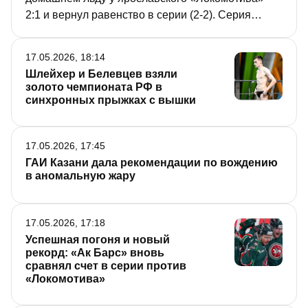
2:1 и вернул равенство в серии (2-2). Серия
переезжает в Ярославль, где команды 19 мая
проведут пятый матч. Подробнее о хоккейных
17.05.2026, 18:14
качелях, которые сопровождали почти все игры
Шлейхер и Белевцев взяли
Кубка, – в репортаже «РТ».
золото чемпионата РФ в
синхронных прыжках с вышки
17.05.2026, 17:45
ГАИ Казани дала рекомендации по вождению
в аномальную жару
17.05.2026, 17:18
Успешная погоня и новый
рекорд: «Ак Барс» вновь
сравнял счет в серии против
«Локомотива»