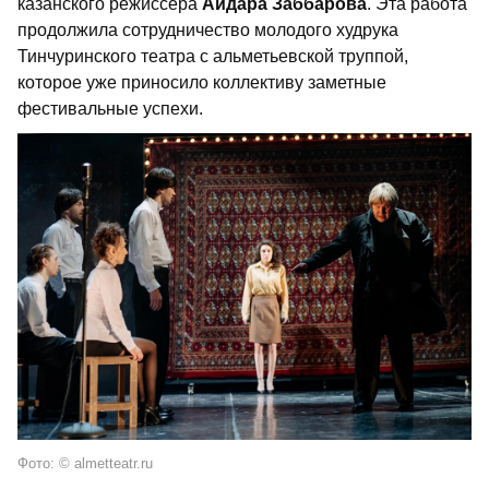
казанского режиссера
Айдара Заббарова
. Эта работа
продолжила сотрудничество молодого худрука
Тинчуринского театра с альметьевской труппой,
которое уже приносило коллективу заметные
фестивальные успехи.
Фото: © almetteatr.ru