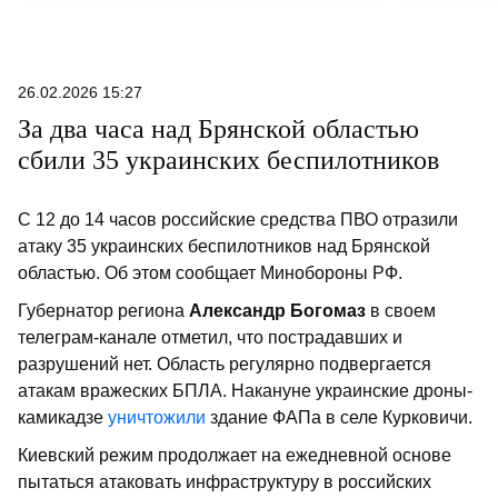
лями, которые напоследок сыграют
сады и в
для публики.
26.02.2026 15:27
За два часа над Брянской областью
сбили 35 украинских беспилотников
С 12 до 14 часов российские средства ПВО отразили
атаку 35 украинских беспилотников над Брянской
областью. Об этом сообщает Минобороны РФ.
Губернатор региона
Александр Богомаз
в своем
телеграм-канале отметил, что пострадавших и
разрушений нет. Область регулярно подвергается
атакам вражеских БПЛА. Накануне украинские дроны-
камикадзе
уничтожили
здание ФАПа в селе Курковичи.
Киевский режим продолжает на ежедневной основе
пытаться атаковать инфраструктуру в российских