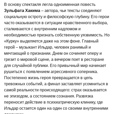
В основу спектакля легла одноименная повесть
Зульфата Хакима
– автора, чьи тексты соединяют
социальную остроту и философскую глубину. Его герои
часто оказываются в ситуации нравственного выбора,
сталкиваются с внутренним надломом и
необходимостью признать собственную уязвимость. Но
«Курку» выделяется даже на этом фоне. Главный
герой – музыкант Ильдар, человек ранимый и
мечтающий о признании. Днем он сочиняет оперу и
грезит о мировой сцене, а вечером поет в ресторане
для случайной публики. Его привычный мир начинает
рушиться с появлением агрессивного соперника.
Постепенно жизнь героя превращается в цепь
тревожных событий, а финал заставляет усомниться в
самой реальности происходящего: страх оказывается
не эпизодом, а состоянием сознания. Развязка
переносит действие в психиатрическую клинику, где
Ильдар остается один на один со своими внутренними