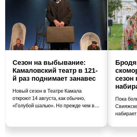
Сезон на выбывание:
Бродяг
Камаловский театр в 121-
скомо
й раз поднимает занавес
сезон
набир
Новый сезон в Теат­ре Камала
откроют 14 августа, как обычно,
Пока бол
«Голубой шалью». Но преж­де чем в
Свияжске
121-й раз поднимется символический
набирает
занавес под духоподъемную музыку
идут под
Сайдашева, камаловцы устроят
привычны
прощание сразу с четырьмя спектак­
белокаме