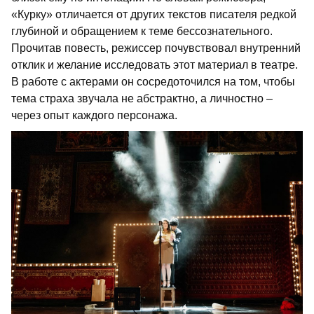
«Курку» отличается от других текстов писателя редкой
глубиной и обращением к теме бессознательного.
Прочитав повесть, режиссер почувствовал внутренний
отклик и желание исследовать этот материал в театре.
В работе с актерами он сосредоточился на том, чтобы
тема страха звучала не абстрактно, а личностно –
через опыт каждого персонажа.