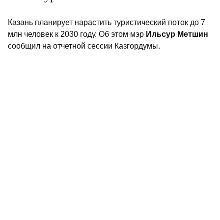
Казань планирует нарастить туристический поток до 7
млн человек к 2030 году. Об этом мэр
Ильсур Метшин
сообщил на отчетной сессии Казгордумы.
«В 2025 году Казань посетили 5,1 миллиона человек –
рубеж, который мы ранее определяли в Стратегии
развития только к 2030 году. Сегодня мы ставим перед
собой новую планку – 7 миллионов туристов к 2030
году», – отметил градоначальник.
Во время своего доклада Метшин коснулся всех
ключевых сфер. Мэр
рассказал
, что Казань вышла в
лидеры среди городов-миллионников России по
зеленым насаждениям, а также о том, что в городе
требуется
заменить более 100 автобусов. В VI сессии
Казанской городской думы
принял
участие Раис
Татарстана
Рустам Минниханов
.
Не пропустите самое интересное в
Max
и
Telegram-