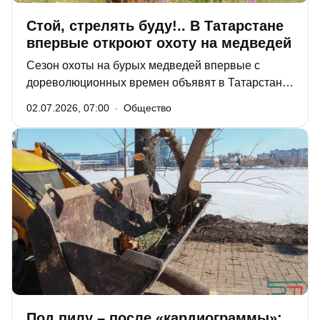
Стой, стрелять буду!.. В Татарстане
впервые откроют охоту на медведей
Сезон охоты на бурых медведей впервые с
дореволюционных времен объявят в Татарстане
с 1 августа. За последние годы численность
02.07.2026, 07:00
Общество
косолапых в лесах республики выросла
настолько, что их перестали считать редким
видом, вывели из-под охраны, а теперь разрешат
и охотиться. Правда, пока только в двух районах:
Мамадышском и Рыбно-Слободском.
Под пилу – после «кардиограммы»: