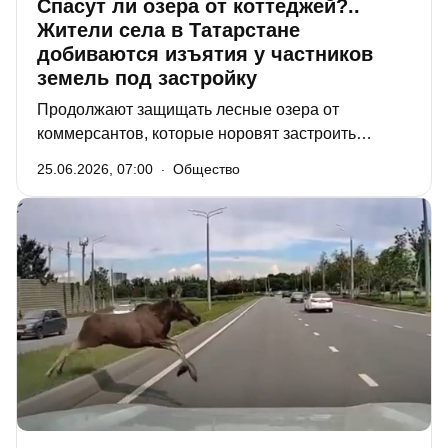
Спасут ли озера от коттеджей?..
Жители села в Татарстане
добиваются изъятия у частников
земель под застройку
Продолжают защищать лесные озера от
коммерсантов, которые норовят застроить
живописные природные территории элитными
25.06.2026, 07:00
Общество
коттеджами, жители села Ильинское
Зеленодольского района. Теперь у них появился
союзник – на защиту озер встала Казанская
природоохранная прокуратура. Правда,
непонятно, куда она смотрела раньше, когда
застройщики начали наступление на водоемы.
«РТ» следит за развитием ситуации.