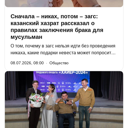
Сначала – никах, потом – загс:
казанский хазрат рассказал о
правилах заключения брака для
мусульман
О том, почему в загс нельзя идти без проведения
никаха, какие подарки невеста может попросить у
будущего мужа и что в Коране сказано про
08.07.2026, 08:00
Общество
развод. В цикле публикаций «О духовном – по
душам» мы продолжаем разговор с
представителями традиционных для Татарстана
конфессий о простых, но важных для верующих
вещах. Сегодня наш собеседник – сотрудник
отдела просвещения ДУМ РТ Мухаммадрасул
Гимбатов.