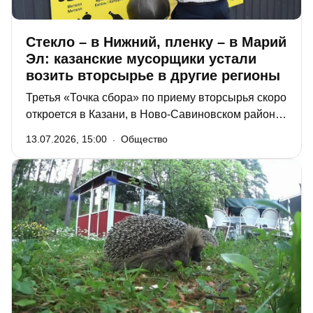
Стекло – в Нижний, пленку – в Марий
Эл: казанские мусорщики устали
возить вторсырье в другие регионы
Третья «Точка сбора» по приему вторсырья скоро
откроется в Казани, в Ново-Савиновском районе,
сообщили сегодня на деловом понедельнике в
13.07.2026, 15:00
Общество
мэрии. При этом, как посетовал гендиректор УК
«ПЖКХ» Евгений Чекашов, цены на вторсырье
сегодня падают, а транспортировка на
перерабатывающие предприятия в других
регионах обходится дорого, поэтому необходимо
запускать переработку вторсырья в республике.