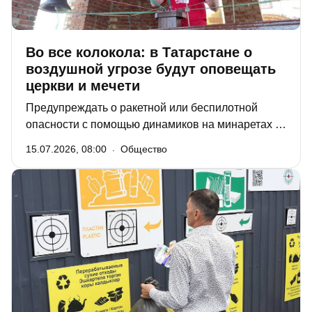
Во все колокола: в Татарстане о
воздушной угрозе будут оповещать
церкви и мечети
Предупреждать о ракетной или беспилотной
опасности с помощью динамиков на минаретах и
церковных колоколов будут в Верхнеуслонском
15.07.2026, 08:00
Общество
районе. Речь идет о селах, где нет обычных
систем оповещения: не воют сирены, не звучит
«голос Левитана». «РТ» узнала, как отнеслись к
идее властей представители разных конфессий и
местные жители.