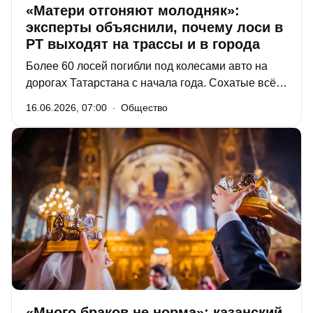
«Матери отгоняют молодняк»:
эксперты объяснили, почему лоси в
РТ выходят на трассы и в города
Более 60 лосей погибли под колесами авто на
дорогах Татарстана с начала года. Сохатые всё
чаще выходят на трассы и даже заходят в города.
16.06.2026, 07:00
Общество
Только в мае они несколько раз наведывались в
Казань: на видео и фото в соцсетях видно, как
лоси бегают у Деревни Универсиады и по
экопарку «Дубрава». Почему им становится
тесно в лесах – в материале «РТ».
«Много браков не норма»: казанский