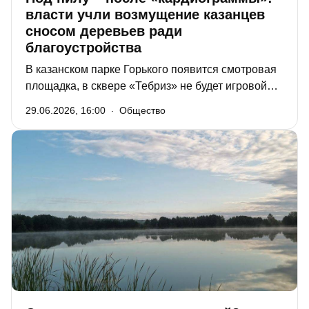
власти учли возмущение казанцев
сносом деревьев ради
благоустройства
В казанском парке Горького появится смотровая
площадка, в сквере «Тебриз» не будет игровой
площадки для детей, против которой неожиданно
29.06.2026, 16:00
Общество
выступили местные жители, а деревья обещают
сносить после тщательного обследования. На
сегодняшнем деловом понедельнике в мэрии
рассказали о ходе благоустройства
общественных пространств и предстоящей
масштабной реконструкции исторической части
зооботсада.