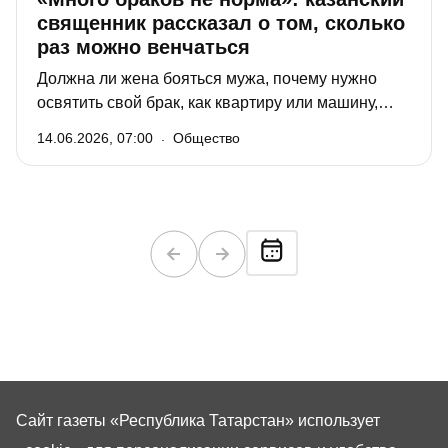
священник рассказал о том, сколько
раз можно венчаться
Должна ли жена бояться мужа, почему нужно
освятить свой брак, как квартиру или машину,
можно ли венчаться до регистрации в ЗАГСе,
14.06.2026, 07:00
Общество
существует ли понятие «развенчание»… В цикле
публикаций «О духовном – по душам» «РТ» с
представителями традиционных для Татарстана
конфессий продолжает разговор о простых, но
важных для верующих вещах.
Сайт газеты «Республика Татарстан»
использует