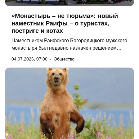
«Монастырь – не тюрьма»: новый
наместник Раифы – о туристах,
постриге и котах
Наместником Раифского Богородицкого мужского
монастыря был недавно назначен решением
Священного синода РПЦ 42-летний игумен Марк
04.07.2026, 07:00
Общество
(Виленский). Ранее он возглавлял Казанско-
Богородицкий мужской монастырь. В интервью
«РТ» отец Марк рассказал, мешают ли туристы
монашеской жизни, как можно принять постриг, а
также о том, как он относится к монастырингу и
кошкам, которые обитают на территории Раифы.