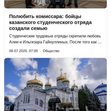
Полюбить комиссара: бойцы
казанского студенческого отряда
создали семью
Студенческие трудовые отряды скрепили любовь
Алии и Ильгизара Гайнуллиных. После того как их
чувства прошли проверку на прочность в отряде
08.07.2026, 07:00
Общество
по уборке снега, влюбленные больше не
расставались. Уже через три месяца после
появления на свет дочурки молодая мама
вернулась к привычной активности, а сейчас
восьмимесячная Асель сопровождает родителей
почти на всех мероприятиях.