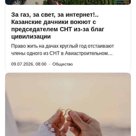
За газ, за свет, за интернет!..
Казанские дачники воюют с
председателем СНТ из-за благ
цивилизации
Право жить на дачах круглый год отстаивают
члены одного из СНТ в Авиастроительном
районе Казани. У многих на участках
09.07.2026, 08:00
Общество
капитальные дома, оформленные как жилые, но
в СНТ нет газа, интернета, а электричество
отключают по окончании дачного сезона. В том,
что они лишены благ цивилизации, садоводы
винят председателя. Корреспондент «РТ»
выслушала мнения сторон и советы
специалистов по этому поводу.