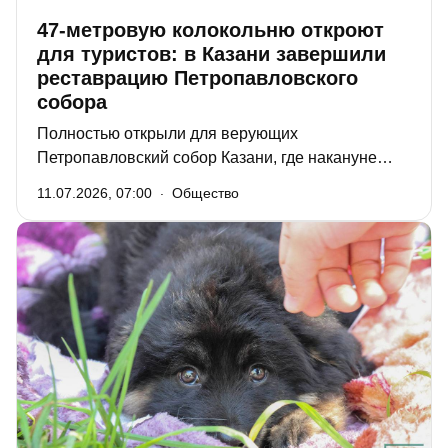
47-метровую колокольню откроют
для туристов: в Казани завершили
реставрацию Петропавловского
собора
Полностью открыли для верующих
Петропавловский собор Казани, где накануне
завершились реставрационные работы. Сегодня
11.07.2026, 07:00
Общество
митрополит Казанский и Татарстанский Кирилл
освятит два придела нижнего храма, а завтра, в
день святых апостолов Петра и Павла, совершит
в соборе праздничную литургию.