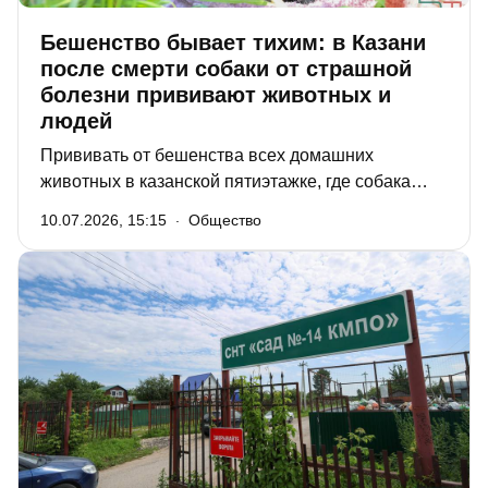
Бешенство бывает тихим: в Казани
после смерти собаки от страшной
болезни прививают животных и
людей
Прививать от бешенства всех домашних
животных в казанской пятиэтажке, где собака
умерла от этой страшной болезни, пришлось
10.07.2026, 15:15
Общество
ветеринарам. Прививки делают и хозяевам пса,
которые взяли его из некоего квартирного
«приюта». Ветврачи советуют владельцам
животных и тем, кто подбирает собак и кошек на
улицах, вовремя прививать их от бешенства,
чтобы не подвергать риску себя и питомцев.