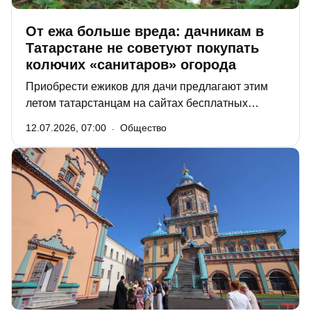
От ежа больше вреда: дачникам в
Татарстане не советуют покупать
колючих «санитаров» огорода
Приобрести ежиков для дачи предлагают этим
летом татарстанцам на сайтах бесплатных
объявлений. Зверьков советуют держать на
12.07.2026, 07:00
Общество
участках в качестве домашних питомцев, которые
избавят огород от насекомых-вредителей: жуков
и слизней. «РТ» узнала, действительно ли ежи
являются санитарами огородов, сколько они
стоят и можно ли их вообще продавать.