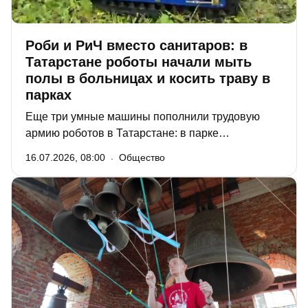
Роби и РиЧ вместо санитаров: в
Татарстане роботы начали мыть
полы в больницах и косить траву в
парках
Еще три умные машины пополнили трудовую
армию роботов в Татарстане: в парке
Нижнекамска появился робот-газонокосильщик, а
16.07.2026, 08:00
Общество
в больнице Набережных Челнов моют полы два
робота, которых персонал настолько полюбил,
что даже дал им имена.