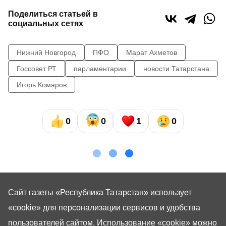
Поделиться статьей в
социальных сетях
Нижний Новгород
ПФО
Марат Ахметов
Госсовет РТ
парламентарии
новости Татарстана
Игорь Комаров
0
0
1
0
Сайт газеты «Республика Татарстан»
использует
«cookie»
для персонализации сервисов и удобства
пользователей сайтом. Использование «cookie» можно