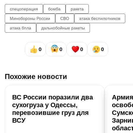
спецоперация
бомба
ракета
Минобороны России
СВО
атака беспилотников
атака бпла
дальнобойные ракеты
0
0
0
0
Похожие новости
ВС России поразили два
Армия
сухогруза у Одессы,
освоб
перевозившие груз для
Сумск
ВСУ
Зарни
облас