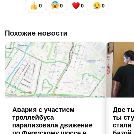
0
0
0
0
Похожие новости
Авария с участием
Две т
троллейбуса
ты сту
парализовала движение
стали
по Фермскому шоссе в
базой