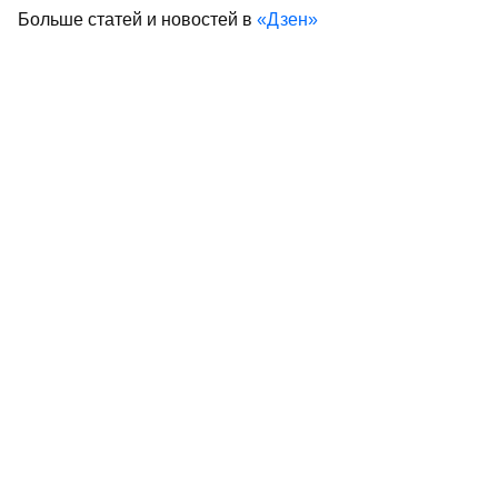
Больше статей и новостей в
«Дзен»
Поделиться статьей в
социальных сетях
приватизация
изменения
Законы Татарстана
госимущество
0
0
0
0
Сайт газеты «Республика Татарстан»
использует
«cookie»
для персонализации сервисов и удобства