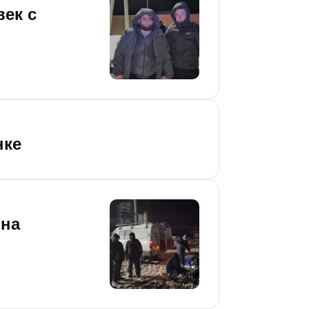
ек с
нке
 на