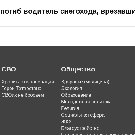
погиб водитель снегохода, врезавш
СВО
Общество
Хроника спецоперации
Здоровье (медицина)
Герои Татарстана
Экология
СВОих не бросаем
Образование
Молодежная политика
Религия
Социальная сфера
ЖКХ
Благоустройство
Год воинской и трудовой доблес