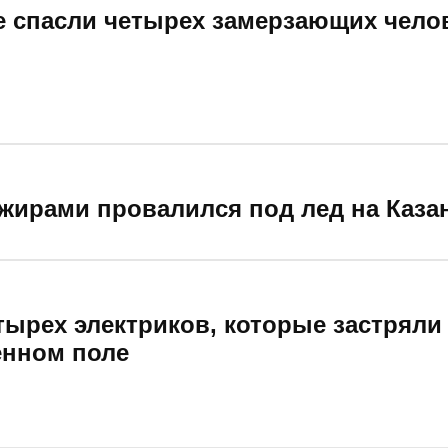
 спасли четырех замерзающих челов
ажирами провалился под лед на Каза
тырех электриков, которые застряли
енном поле