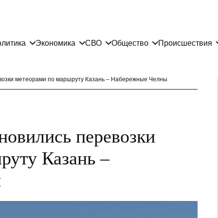
литика
Экономика
СВО
Общество
Происшествия
евозки метеорами по маршруту Казань – Набережные Челны
бновились перевозки
руту Казань –
ы