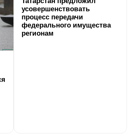
Татарстан предложил
З
усовершенствовать
р
процесс передачи
с
федерального имущества
к
регионам
ся