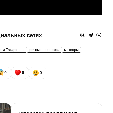
циальных сетях
сти Татарстана
речные перевозки
метеоры
0
0
0