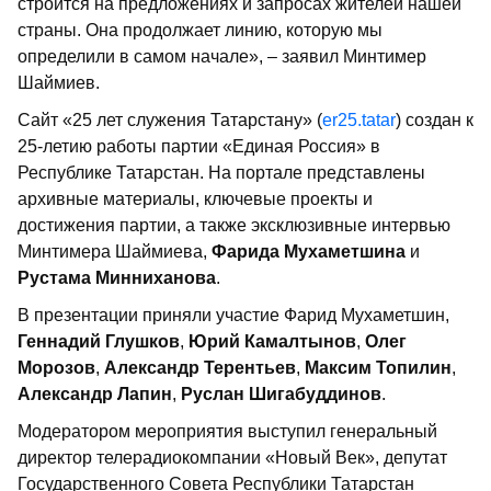
строится на предложениях и запросах жителей нашей
страны. Она продолжает линию, которую мы
определили в самом начале», – заявил Минтимер
Шаймиев.
Сайт «25 лет служения Татарстану» (
er25.tatar
) создан к
25-летию работы партии «Единая Россия» в
Республике Татарстан. На портале представлены
архивные материалы, ключевые проекты и
достижения партии, а также эксклюзивные интервью
Минтимера Шаймиева,
Фарида Мухаметшина
и
Рустама Минниханова
.
В презентации приняли участие Фарид Мухаметшин,
Геннадий Глушков
,
Юрий Камалтынов
,
Олег
Морозов
,
Александр Терентьев
,
Максим Топилин
,
Александр Лапин
,
Руслан Шигабуддинов
.
Модератором мероприятия выступил генеральный
директор телерадиокомпании «Новый Век», депутат
Государственного Совета Республики Татарстан