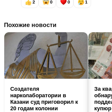
2
0
0
1
Похожие новости
Создателя
За ква
нарколаборатории в
обнар
Казани суд приговорил к
подде
20 годам колонии
купюр