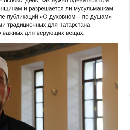
– особый день, как нужно одеваться при
енщинам и разрешается ли мусульманкам
ле публикаций «О духовном – по душам»
ми традиционных для Татарстана
но важных для верующих вещах.