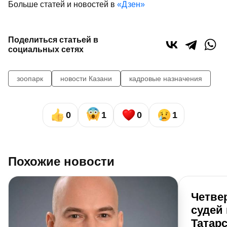
Больше статей и новостей в
«Дзен»
Поделиться статьей в
социальных сетях
зоопарк
новости Казани
кадровые назначения
0
1
0
1
Похожие новости
Четве
судей
Татар