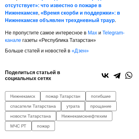
отсутствует»: что известно о пожаре в
Нижнекамске
,
«Время скорби и поддержки»: в
Нижнекамске объявлен трехдневный траур
.
Не пропустите самое интересное в
Max
и
Telegram-
канале
газеты «Республика Татарстан»
Больше статей и новостей в
«Дзен»
Поделиться статьей в
социальных сетях
Нижнекамск
пожар Татарстан
погибшие
спасатели Татарстана
утрата
прощание
новости Татарстана
Нижнекамскнефтехим
МЧС РТ
пожар