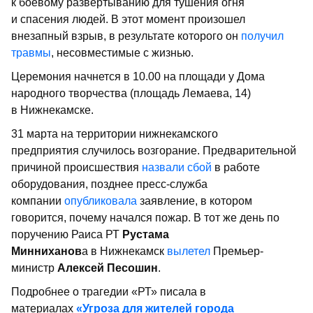
к боевому развертыванию для тушения огня
и спасения людей. В этот момент произошел
внезапный взрыв, в результате которого он
получил
травмы
, несовместимые с жизнью.
Церемония начнется в 10.00 на площади у Дома
народного творчества (площадь Лемаева, 14)
в Нижнекамске.
31 марта на территории нижнекамского
предприятия случилось возгорание. Предварительной
причиной происшествия
назвали сбой
в работе
оборудования, позднее пресс-служба
компании
опубликовала
заявление, в котором
говорится, почему начался пожар. В тот же день по
поручению Раиса РТ
Рустама
Минниханов
а в Нижнекамск
вылетел
Премьер-
министр
Алексей Песошин
.
Подробнее о трагедии «РТ» писала в
материалах
«Угроза для жителей города