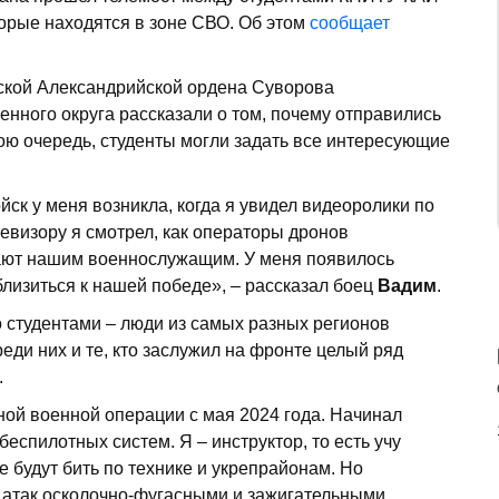
торые находятся в зоне СВО. Об этом
сообщает
ской Александрийской ордена Суворова
нного округа рассказали о том, почему отправились
вою очередь, студенты могли задать все интересующие
ск у меня возникла, когда я увидел видеоролики по
левизору я смотрел, как операторы дронов
гают нашим военнослужащим. У меня появилось
лизиться к нашей победе», – рассказал боец
Вадим
.
 студентами – люди из самых разных регионов
реди них и те, кто заслужил на фронте целый ряд
.
ной военной операции с мая 2024 года. Начинал
беспилотных систем. Я – инструктор, то есть учу
 будут бить по технике и укрепрайонам. Но
я атак осколочно-фугасными и зажигательными