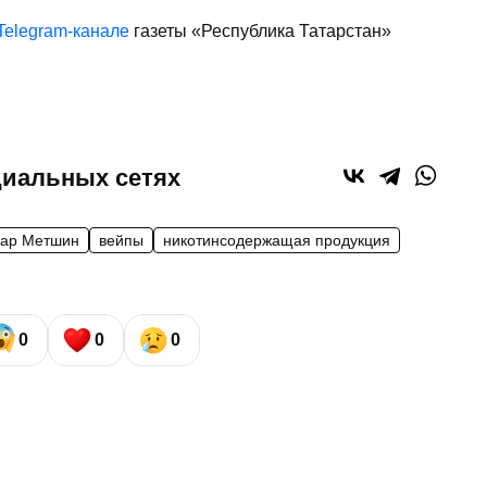
Telegram-канале
газеты «Республика Татарстан»
циальных сетях
ар Метшин
вейпы
никотинсодержащая продукция
0
0
0