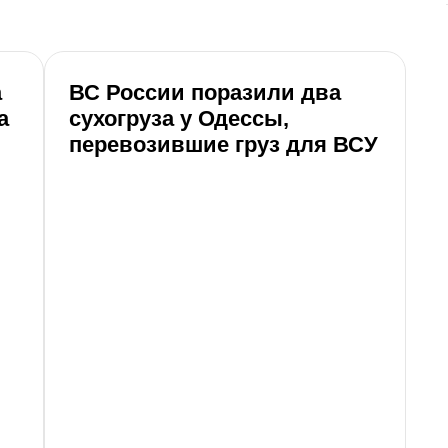
а
ВС России поразили два
А
а
сухогруза у Одессы,
Р
перевозившие груз для ВСУ
о
З