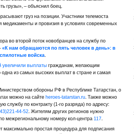
ь грузы», – объяснил боец.
брасывают груз на позиции. Участники телемоста
ся медикаменты и провизия в условиях современных
ора во второй поток новобранцев на службу по
–
«К нам обращаются по пять человек в день»: в
еспилотные войска
.
ей увеличили выплаты
гражданам, желающим
 одна из самых высоких выплат в стране и самая
Министерством обороны РФ в Республике Татарстан, о
атах можно на сайте
heroes-tatarstan.ru
. Также можно
ую службу по контракту (1-го разряда) по адресу:
43)221-44-52
. Жителям других регионов нужно
по межрегиональному номеру кол-центра
117
.
ет максимально простая процедура для подписания