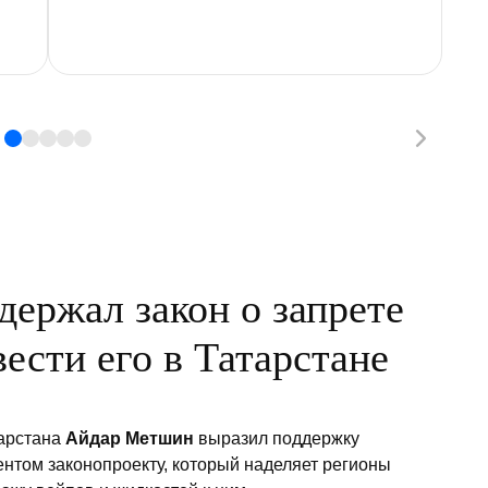
ержал закон о запрете
вести его в Татарстане
тарстана
Айдар Метшин
выразил поддержку
том законопроекту, который наделяет регионы