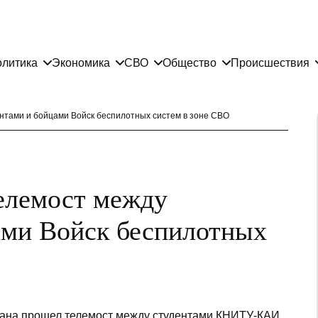
литика
Экономика
СВО
Общество
Происшествия
нтами и бойцами Войск беспилотных систем в зоне СВО
елемост между
ами Войск беспилотных
тана прошел телемост между студентами КНИТУ-КАИ