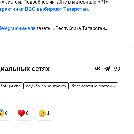
ых систем. Подробнее читайте в материале «РТ»
нтрактники ВБС выбирают Татарстан
.
Telegram-канале
газеты «Республика Татарстан»
циальных сетях
бойцы сво
служба по контракту
беспилотные системы
0
0
1