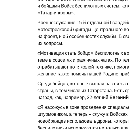
и бойцами Войск беспилотных систем, ко
«Татар-информ».
Военнослужащие 15-й отдельной Гвардей
мотострелковой бригады Центрального вое
на фронт, и об особенностях службы. В с
их вопросы.
«Мотивация стать бойцом беспилотных вой
теме в соцсетях и различных чатах. По те
отрабатывают по тяжелой технике, помо
желание также помочь нашей Родине приб
Среди бойцов, которые вышли на связь со
страны, в том числе из Татарстана. Есть с
наград, как, например, 22-летний
Евгений
«Я нахожусь в зоне проведения специаль
штурмовиком, а теперь – служу в Войсках 
новобранцев использовать дроны, которые
беспилотники используются не только дл